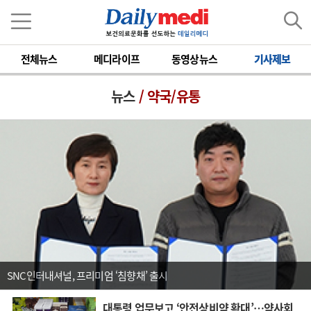
전체뉴스
메디라이프
동영상뉴스
기사제보
뉴스
/ 약국/유통
SNC인터내셔널, 프리미엄 ‘침향채’ 출시
대통령 업무보고 ‘안전상비약 확대’…약사회