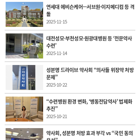
연세대 에비슨케어···서브원·이지메디컴 등 격
돌
2025-11-15
대전성모·부천성모·원광대병원 등 ‘전문약사
수련’
2025-11-14
성분명 드라이브 약사회 “의사들 위장약 처방
문제”
2025-10-22
“수련병원 환경 변화, ‘병동전담약사’ 법제화
추진”
2025-10-21
약사회, 성분명 처방 효과 부각 vs “국민 동의
우선”