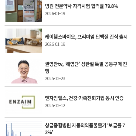
병원 전문약사 자격시험 합격률 79.8%
2026-01-19
케이헬스바이오, 프리미엄 단백질 간식 출시
2026-01-19
권영찬tv, ‘해염단’ 성탄절 특별 공동구매 진
행
2025-12-23
엔자임헬스, 건강·가족친화기업 동시 인증
2025-12-12
상급종합병원 자동의약품불출기 ‘보급률 7
2%’