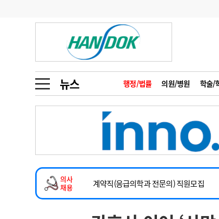
기부
모집
메디인포
인사
부음
오피니언
칼럼
건강정보
금주의 검색어
인물
초대석
피플
뉴스
행정/법률
의원/병원
학술/
1
의사인력 수급 추
동영상뉴스
2
성분명 처방
2026년 하반기 인턴 모집
포토뉴스
포토뉴스
3
AI의료
마취통증의학과 임기제 임상의사 채용
4
전공의 모집 결과
메디 Hospital
지역병원
중소병원
소아청소년과(소아응급전담) 계약직 의사
5
의사국시 합격률
의사
인포메이션
행정처분
판례
계약직(응급의학과 전문의) 직원모집
채용
하반기 전공의(레지던트1년차) 모집
학회·연수강좌
학회/연수강좌
행사