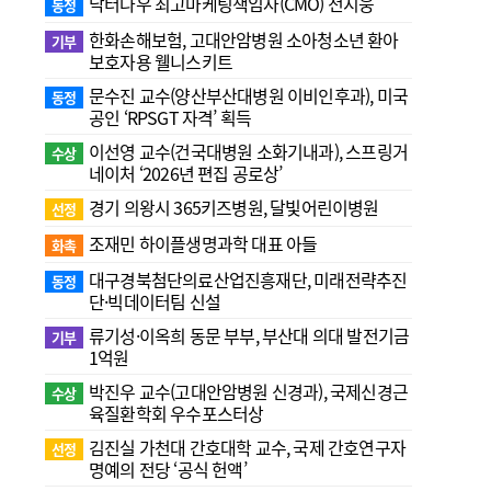
닥터나우 최고마케팅책임자(CMO) 전지웅
동정
한화손해보험, 고대안암병원 소아청소년 환아
기부
보호자용 웰니스키트
문수진 교수( 양산부산대병원 이비인후과), 미국
동정
공인 ‘RPSGT 자격’ 획득
이선영 교수(건국대병원 소화기내과), 스프링거
수상
네이처 ‘2026년 편집 공로상’
경기 의왕시 365키즈병원, 달빛어린이병원
선정
조재민 하이플생명과학 대표 아들
화촉
대구경북첨단의료산업진흥재단, 미래전략추진
동정
단·빅데이터팀 신설
류기성·이옥희 동문 부부, 부산대 의대 발전기금
기부
1억원
박진우 교수(고대안암병원 신경과), 국제신경근
수상
육질환학회 우수포스터상
김진실 가천대 간호대학 교수, 국제 간호연구자
선정
명예의 전당 ‘공식 헌액’