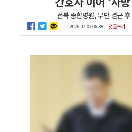
간호사 이어 ‘사망
2026년 하반기 인턴 모집
고객센터
회사소개
법적고지
전북 종합병원, 무단 결근 후
마취통증의학과 임기제 임상의사 채용
2026.07.07 06:39
댓글쓰기