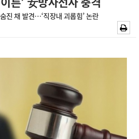
 이른’ 女방사선사 충격
~2026-08-31
광고안내
 숨진 채 발견…‘직장내 괴롭힘’ 논란
채용시까지