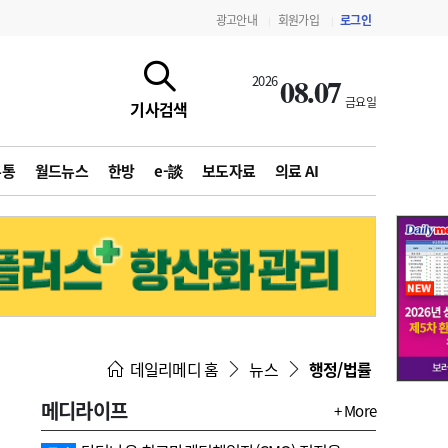
광고안내
회원가입
로그인
|
|
08.07
2026
금요일
기사검색
유통
월드뉴스
한방
e-談
보도자료
의료 AI
지침·기준·평가
약제급여 심사 결과
데일리메디 홈
뉴스
행정/법률
메디라이프
+ More