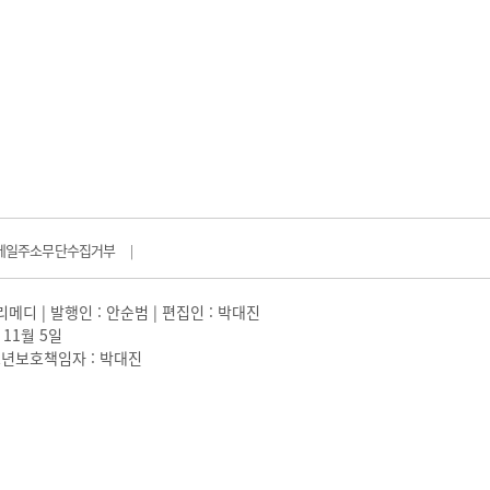
메일주소무단수집거부
|
일리메디 | 발행인 : 안순범 | 편집인 : 박대진
 11월 5일
 |청소년보호책임자 : 박대진