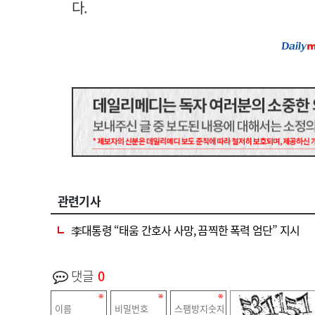
다.
관련기사
李대통령 “태움 간호사 사망, 끔찍한 폭력 엄단” 지시
댓글
0