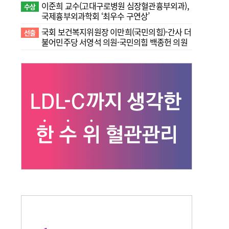
이준희 교수(고대구로병원 심장혈관흉부외과),
수상
국제흉부외과학회 ‘최우수 구연상’
국회 보건복지위원장 이만희(국민의힘)-간사 더
선출
불어민주당 서영석 의원·국민의힘 백종헌 의원