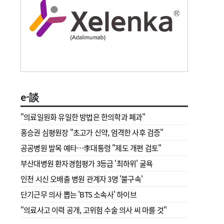
e-談
"의료일원화 유일한 방법은 한의학과 폐과"
홍승권 심평원장 " 초고가 신약, 엄격한 사후 검증"
공공병원 발목 예타…李대통령 "제도 개편 검토"
부산대병원 환자경험평가 3등급 '최하위' 굴욕
인천 시신 오배출 병원 관계자 3명 '불구속'
단기근무 의사 뽑는 'BTS 소속사' 하이브
"의료사고 이력 공개, 고위험 수술 의사 씨 마를 것"