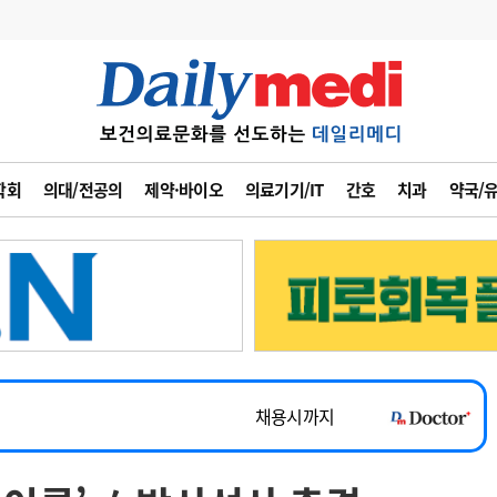
변경
사고
수첩
학회
의대/전공의
제약·바이오
의료기기/IT
간호
치과
약국/
계
6
관리급여 실시
7
지필공 지원책
~2026-08-31
8
수련환경 개선
채용시까지
9
의과대학 입시
 공개채용
채용시까지
10
약가인하
유권해석
정책/통계
공시
채용시까지
~2026-08-15