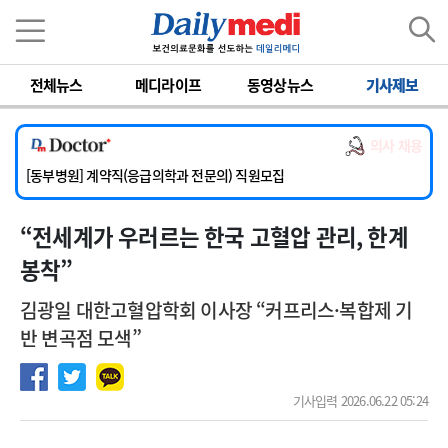
이름
비밀번호
전체뉴스
메디라이프
동영상뉴스
기사제보
[서울아산병원] 2026년 하반기 인턴 모집
[영남대학교의료원] 마취통증의학과 임기제 임상의사 채용
의사 채용
[충남대학교병원] 소아청소년과(소아응급전담) 계약직 의사 공개채용
[동부병원] 계약직(응급의학과 전문의) 직원모집
[이대목동병원] 하반기 전공의(레지던트1년차) 모집
“전세계가 우러르는 한국 고혈압 관리, 한계
[서울아산병원] 2026년 하반기 인턴 모집
[영남대학교의료원] 마취통증의학과 임기제 임상의사 채용
봉착”
김광일 대한고혈압학회 이사장 “커프리스·복합제 기
반 변곡점 모색”
기사입력 2026.06.22 05:24