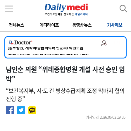
이름
비밀번호
[서울아산병원] 2026년 하반기 인턴 모집
전체뉴스
메디라이프
동영상뉴스
기사제보
[영남대학교의료원] 마취통증의학과 임기제 임상의사 채용
[충남대학교병원] 소아청소년과(소아응급전담) 계약직 의사 공개채용
의사 채용
[동부병원] 계약직(응급의학과 전문의) 직원모집
[이대목동병원] 하반기 전공의(레지던트1년차) 모집
[서울아산병원] 2026년 하반기 인턴 모집
남인순 의원 “위례종합병원 개설 사전 승인 임
[영남대학교의료원] 마취통증의학과 임기제 임상의사 채용
박”
“보건복지부, 시·도 간 병상수급계획 조정 막바지 협의
진행 중”
기사입력 2026.06.02 19:35