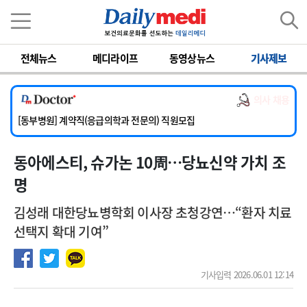
이름
비밀번호
전체뉴스
메디라이프
동영상뉴스
기사제보
[서울아산병원] 2026년 하반기 인턴 모집
[영남대학교의료원] 마취통증의학과 임기제 임상의사 채용
의사 채용
[충남대학교병원] 소아청소년과(소아응급전담) 계약직 의사 공개채용
[동부병원] 계약직(응급의학과 전문의) 직원모집
[이대목동병원] 하반기 전공의(레지던트1년차) 모집
동아에스티, 슈가논 10周…당뇨신약 가치 조
[서울아산병원] 2026년 하반기 인턴 모집
[영남대학교의료원] 마취통증의학과 임기제 임상의사 채용
명
김성래 대한당뇨병학회 이사장 초청강연…“환자 치료
선택지 확대 기여”
기사입력 2026.06.01 12:14