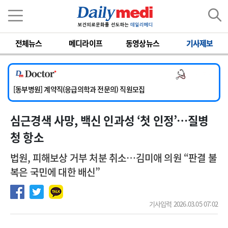
이름
비밀번호
전체뉴스
메디라이프
동영상뉴스
기사제보
[서울아산병원] 2026년 하반기 인턴 모집
[영남대학교의료원] 마취통증의학과 임기제 임상의사 채용
의사 채용
[충남대학교병원] 소아청소년과(소아응급전담) 계약직 의사 공개채용
[동부병원] 계약직(응급의학과 전문의) 직원모집
[이대목동병원] 하반기 전공의(레지던트1년차) 모집
심근경색 사망, 백신 인과성 ‘첫 인정’…질병
[서울아산병원] 2026년 하반기 인턴 모집
[영남대학교의료원] 마취통증의학과 임기제 임상의사 채용
청 항소
법원, 피해보상 거부 처분 취소…김미애 의원 “판결 불
복은 국민에 대한 배신”
기사입력 2026.03.05 07:02