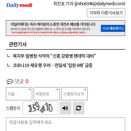
최진호 기자 (
jinho6346@dailymedi.com
)
기자의 다른기사보기
관련기사
복지부·질병청·식약처 "신종 감염병 팬데믹 대비"
코로나19 재유행 우려…한달새 '입원 6배' 급증
댓글
0
스팸방지