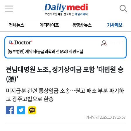
이름
비밀번호
전체뉴스
메디라이프
동영상뉴스
기사제보
[서울아산병원] 2026년 하반기 인턴 모집
[영남대학교의료원] 마취통증의학과 임기제 임상의사 채용
의사 채용
[충남대학교병원] 소아청소년과(소아응급전담) 계약직 의사 공개채용
[동부병원] 계약직(응급의학과 전문의) 직원모집
[이대목동병원] 하반기 전공의(레지던트1년차) 모집
전남대병원 노조, 정기상여금 포함 '대법원 승
[서울아산병원] 2026년 하반기 인턴 모집
[영남대학교의료원] 마취통증의학과 임기제 임상의사 채용
(勝)'
미지급분 관련 통상임금 소송…원고 패소 부분 파기하
고 광주고법으로 환송
기사입력 2025.10.19 15:58