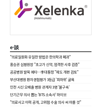
e-談
"의료일원화 유일한 방법은 한의학과 폐과"
홍승권 심평원장 " 초고가 신약, 엄격한 사후 검증"
공공병원 발목 예타…李대통령 "제도 개편 검토"
부산대병원 환자경험평가 3등급 '최하위' 굴욕
인천 시신 오배출 병원 관계자 3명 '불구속'
단기근무 의사 뽑는 'BTS 소속사' 하이브
"의료사고 이력 공개, 고위험 수술 의사 씨 마를 것"