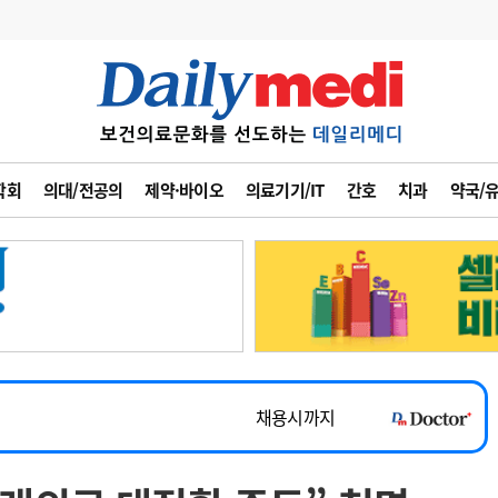
변경
사고
수첩
학회
의대/전공의
제약·바이오
의료기기/IT
간호
치과
약국/
계
6
관리급여 실시
7
지필공 지원책
~2026-08-31
8
수련환경 개선
채용시까지
9
의과대학 입시
 공개채용
채용시까지
10
약가인하
유권해석
정책/통계
공시
채용시까지
~2026-08-15