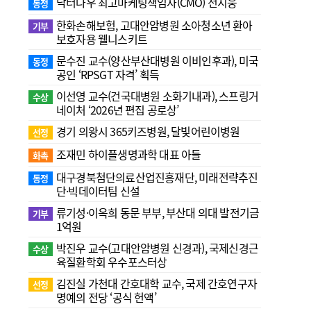
닥터나우 최고마케팅책임자(CMO) 전지웅
동정
한화손해보험, 고대안암병원 소아청소년 환아
기부
보호자용 웰니스키트
문수진 교수( 양산부산대병원 이비인후과), 미국
동정
공인 ‘RPSGT 자격’ 획득
이선영 교수(건국대병원 소화기내과), 스프링거
수상
네이처 ‘2026년 편집 공로상’
경기 의왕시 365키즈병원, 달빛어린이병원
선정
조재민 하이플생명과학 대표 아들
화촉
대구경북첨단의료산업진흥재단, 미래전략추진
동정
단·빅데이터팀 신설
류기성·이옥희 동문 부부, 부산대 의대 발전기금
기부
1억원
박진우 교수(고대안암병원 신경과), 국제신경근
수상
육질환학회 우수포스터상
김진실 가천대 간호대학 교수, 국제 간호연구자
선정
명예의 전당 ‘공식 헌액’