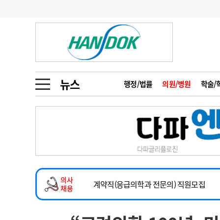
기부
모집
메디인포
인사
부음
오피니언
칼럼
건강정보
금주의 검색어
인물
초대석
피플
뉴스
행정/법률
의원/병원
학술/
1
의사인력 수급 추
동영상뉴스
2
성분명 처방
2026년 하반기 인턴 모집
포토뉴스
포토뉴스
3
AI의료
마취통증의학과 임기제 임상의사 채용
4
전공의 모집 결과
메디 Hospital
지역병원
중소병원
소아청소년과(소아응급전담) 계약직 의사
5
의사국시 합격률
의사
인포메이션
행정처분
판례
계약직(응급의학과 전문의) 직원모집
채용
하반기 전공의(레지던트1년차) 모집
학회·연수강좌
학회/연수강좌
행사