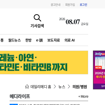
광고안내
회원가입
로그인
|
|
08.07
2026
금요일
기사검색
유통
월드뉴스
한방
e-談
보도자료
의료 AI
지침·기준·평가
약제급여 심사 결과
데일리메디 홈
뉴스
의원/병원
메디라이프
+ More