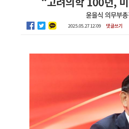
“고려의학 100년, 
2026년 하반기 인턴 모집
고객센터
회사소개
법적고지
윤을식 의무부총
마취통증의학과 임기제 임상의사 채용
2025.05.27 12:09
댓글쓰기