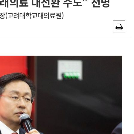
미래의료 대전환 주도” 천명
~2026-08-31
광고안내
장(고려대학교대의료원)
채용시까지