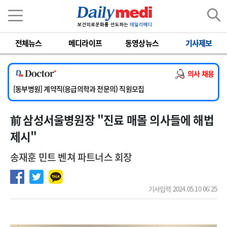
이름
비밀번호
전체뉴스
메디라이프
동영상뉴스
기사제보
[서울아산병원] 2026년 하반기 인턴 모집
[영남대학교의료원] 마취통증의학과 임기제 임상의사 채용
의사 채용
[충남대학교병원] 소아청소년과(소아응급전담) 계약직 의사 공개채용
[동부병원] 계약직(응급의학과 전문의) 직원모집
[이대목동병원] 하반기 전공의(레지던트1년차) 모집
前 삼성서울병원장 "진료 매몰 의사들에 해법
[서울아산병원] 2026년 하반기 인턴 모집
[영남대학교의료원] 마취통증의학과 임기제 임상의사 채용
제시"
송재훈 민트 벤쳐 파트너스 회장
기사입력 2024.05.10 06:25