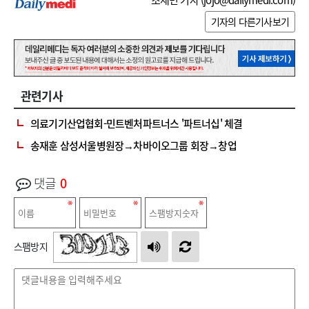
기자의 다른기사보기
관련기사
의료기기산업협회-민트벤처파트너스 '파트너십' 체결
송재훈 삼성서울병원장→차바이오그룹 회장→창업
댓글
0
스팸방지