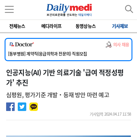
이름
비밀번호
전체뉴스
메디라이프
동영상뉴스
기사제보
[서울아산병원] 2026년 하반기 인턴 모집
[영남대학교의료원] 마취통증의학과 임기제 임상의사 채용
의사 채용
[충남대학교병원] 소아청소년과(소아응급전담) 계약직 의사 공개채용
[동부병원] 계약직(응급의학과 전문의) 직원모집
[이대목동병원] 하반기 전공의(레지던트1년차) 모집
인공지능(AI) 기반 의료기술 '급여 적정성평
[서울아산병원] 2026년 하반기 인턴 모집
[영남대학교의료원] 마취통증의학과 임기제 임상의사 채용
가' 추진
심평원, 평가기준 개발‧등재 방안 마련 예고
기사입력 2024.04.17 11:58