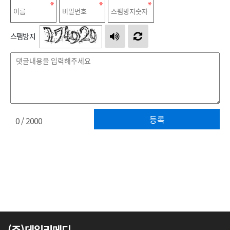
스팸방지
등록
0
/ 2000
(주)데일리메디