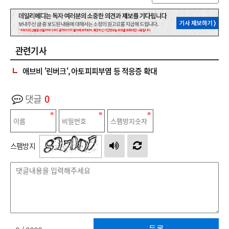
관련기사
애브비 '린버크', 아토피피부염 등 적응증 확대
댓글
0
스팸방지
등록