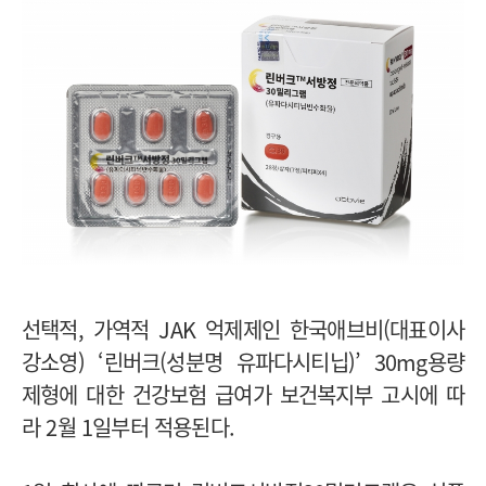
선택적, 가역적 JAK 억제제인 한국애브비(대표이사
강소영) ‘린버크(성분명 유파다시티닙)’ 30mg용량
제형에 대한 건강보험 급여가 보건복지부 고시에 따
라 2월 1일부터 적용된다.