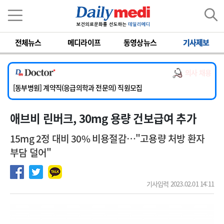
이름
비밀번호
전체뉴스
메디라이프
동영상뉴스
기사제보
[서울아산병원] 2026년 하반기 인턴 모집
[영남대학교의료원] 마취통증의학과 임기제 임상의사 채용
의사 채용
[충남대학교병원] 소아청소년과(소아응급전담) 계약직 의사 공개채용
[동부병원] 계약직(응급의학과 전문의) 직원모집
[이대목동병원] 하반기 전공의(레지던트1년차) 모집
애브비 린버크, 30mg 용량 건보급여 추가
[서울아산병원] 2026년 하반기 인턴 모집
[영남대학교의료원] 마취통증의학과 임기제 임상의사 채용
15mg 2정 대비 30% 비용절감…"고용량 처방 환자
부담 덜어"
기사입력 2023.02.01 14:11