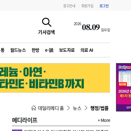
광고안내
회원가입
로그인
|
|
08.09
2026
일요일
기사검색
유통
월드뉴스
한방
e-談
보도자료
의료 AI
지침·기준·평가
약제급여 심사 결과
데일리메디 홈
뉴스
행정/법률
메디라이프
+ More