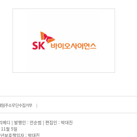
메일주소무단수집거부
|
일리메디 | 발행인 : 안순범 | 편집인 : 박대진
 11월 5일
 |청소년보호책임자 : 박대진