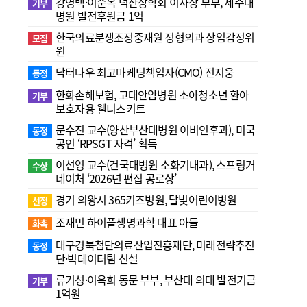
강영백·이순옥 덕산장학회 이사장 부부, 제주대
기부
병원 발전후원금 1억
한국의료분쟁조정중재원 정형외과 상임감정위
모집
원
닥터나우 최고마케팅책임자(CMO) 전지웅
동정
한화손해보험, 고대안암병원 소아청소년 환아
기부
보호자용 웰니스키트
문수진 교수( 양산부산대병원 이비인후과), 미국
동정
공인 ‘RPSGT 자격’ 획득
이선영 교수(건국대병원 소화기내과), 스프링거
수상
네이처 ‘2026년 편집 공로상’
경기 의왕시 365키즈병원, 달빛어린이병원
선정
조재민 하이플생명과학 대표 아들
화촉
대구경북첨단의료산업진흥재단, 미래전략추진
동정
단·빅데이터팀 신설
류기성·이옥희 동문 부부, 부산대 의대 발전기금
기부
1억원