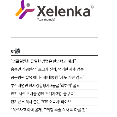
e-談
"의료일원화 유일한 방법은 한의학과 폐과"
홍승권 심평원장 " 초고가 신약, 엄격한 사후 검증"
공공병원 발목 예타…李대통령 "제도 개편 검토"
부산대병원 환자경험평가 3등급 '최하위' 굴욕
인천 시신 오배출 병원 관계자 3명 '불구속'
단기근무 의사 뽑는 'BTS 소속사' 하이브
"의료사고 이력 공개, 고위험 수술 의사 씨 마를 것"