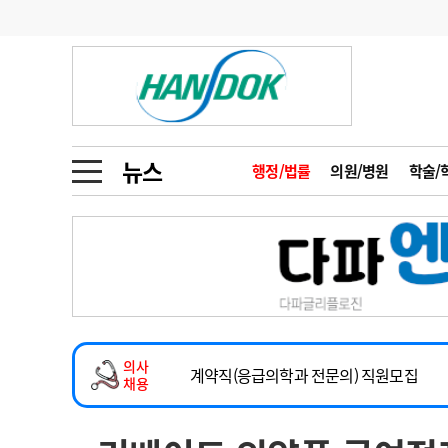
기부
모집
메디인포
인사
부음
오피니언
칼럼
건강정보
금주의 검색어
인물
초대석
피플
뉴스
행정/법률
의원/병원
학술/
1
의사인력 수급 추
동영상뉴스
2
성분명 처방
2026년 하반기 인턴 모집
포토뉴스
포토뉴스
3
AI의료
마취통증의학과 임기제 임상의사 채용
4
전공의 모집 결과
메디 Hospital
지역병원
중소병원
소아청소년과(소아응급전담) 계약직 의사
5
의사국시 합격률
의사
인포메이션
행정처분
판례
계약직(응급의학과 전문의) 직원모집
채용
하반기 전공의(레지던트1년차) 모집
학회·연수강좌
학회/연수강좌
행사