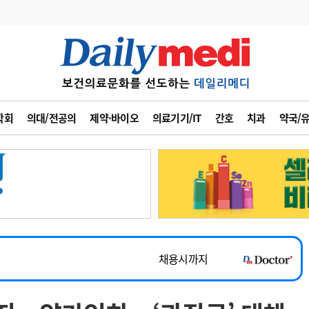
변경
사고
수첩
학회
의대/전공의
제약·바이오
의료기기/IT
간호
치과
약국/
계
6
관리급여 실시
7
지필공 지원책
~2026-08-31
8
수련환경 개선
채용시까지
9
의과대학 입시
 공개채용
채용시까지
10
약가인하
유권해석
정책/통계
공시
채용시까지
~2026-08-15