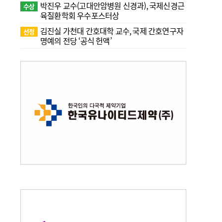
박진우 교수(고대안암병원 신경과), 국제신경근
수상
육질환학회 우수포스터상
김진실 가천대 간호대학 교수, 국제 간호연구자
선정
명예의 전당 ‘공식 헌액’