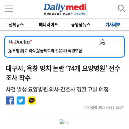
이름
비밀번호
전체뉴스
메디라이프
동영상뉴스
기사제보
[서울아산병원] 2026년 하반기 인턴 모집
[영남대학교의료원] 마취통증의학과 임기제 임상의사 채용
의사 채용
[충남대학교병원] 소아청소년과(소아응급전담) 계약직 의사 공개채용
[동부병원] 계약직(응급의학과 전문의) 직원모집
[이대목동병원] 하반기 전공의(레지던트1년차) 모집
대구시, 욕창 방치 논란 ‘74개 요양병원’ 전수
[서울아산병원] 2026년 하반기 인턴 모집
[영남대학교의료원] 마취통증의학과 임기제 임상의사 채용
조사 착수
사건 발생 요양병원 의사·간호사 경찰 고발 예정
기사입력 2022.04.11 15:24