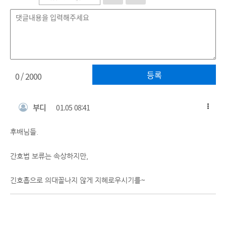
등록
0
/ 2000
부디
01.05 08:41
후배님들.
간호법 보류는 속상하지만,
긴호흡으로 의대꼴나지 않게 지혜로우시기를~