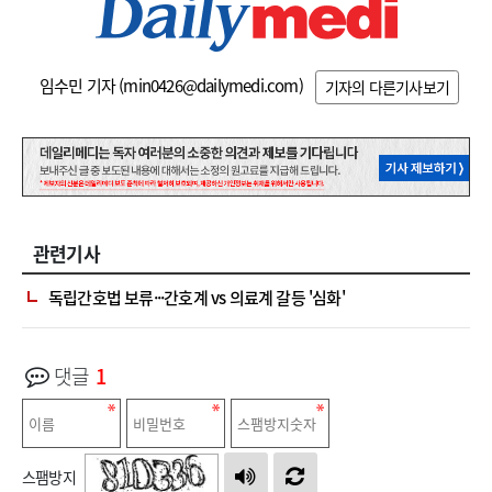
임수민 기자 (
min0426@dailymedi.com
)
기자의 다른기사보기
관련기사
독립간호법 보류···간호계 vs 의료계 갈등 '심화'
댓글
1
스팸방지