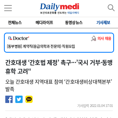
이름
비밀번호
전체뉴스
메디라이프
동영상뉴스
기사제보
[서울아산병원] 2026년 하반기 인턴 모집
[영남대학교의료원] 마취통증의학과 임기제 임상의사 채용
의사 채용
[충남대학교병원] 소아청소년과(소아응급전담) 계약직 의사 공개채용
[동부병원] 계약직(응급의학과 전문의) 직원모집
[이대목동병원] 하반기 전공의(레지던트1년차) 모집
간호대생 ‘간호법 제정’ 촉구···’국시 거부·동맹
[서울아산병원] 2026년 하반기 인턴 모집
[영남대학교의료원] 마취통증의학과 임기제 임상의사 채용
휴학 고려“
오늘 간호대생 지역대표 참여 ‘간호대생비상대책본부’
발족
기사입력 2022.01.04 17:01