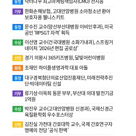
닥터나우 최고마케팅책임자(CMO) 전지웅
동정
한화손해보험, 고대안암병원 소아청소년 환아
기부
보호자용 웰니스키트
문수진 교수( 양산부산대병원 이비인후과), 미국
동정
공인 ‘RPSGT 자격’ 획득
이선영 교수(건국대병원 소화기내과), 스프링거
수상
네이처 ‘2026년 편집 공로상’
경기 의왕시 365키즈병원, 달빛어린이병원
선정
조재민 하이플생명과학 대표 아들
화촉
대구경북첨단의료산업진흥재단, 미래전략추진
동정
단·빅데이터팀 신설
류기성·이옥희 동문 부부, 부산대 의대 발전기금
기부
1억원
박진우 교수(고대안암병원 신경과), 국제신경근
수상
육질환학회 우수포스터상
김진실 가천대 간호대학 교수, 국제 간호연구자
선정
명예의 전당 ‘공식 헌액’