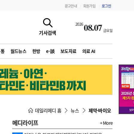
광고안내
회원가입
로그인
|
|
08.07
2026
금요일
기사검색
유통
월드뉴스
한방
e-談
보도자료
의료 AI
지침·기준·평가
약제급여 심사 결과
데일리메디 홈
뉴스
제약·바이오
메디라이프
+ More