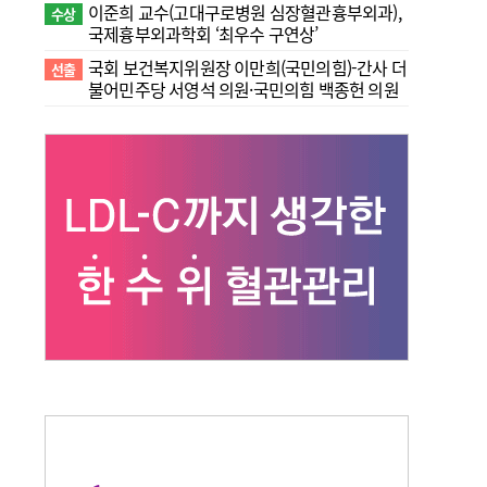
이준희 교수(고대구로병원 심장혈관흉부외과),
수상
국제흉부외과학회 ‘최우수 구연상’
국회 보건복지위원장 이만희(국민의힘)-간사 더
선출
불어민주당 서영석 의원·국민의힘 백종헌 의원