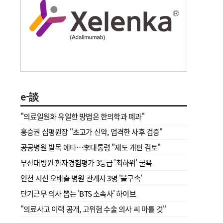
e-談
"의료일원화 유일한 방법은 한의학과 폐과"
홍승권 심평원장 " 초고가 신약, 엄격한 사후 검증"
공공병원 발목 예타…李대통령 "제도 개편 검토"
부산대병원 환자경험평가 3등급 '최하위' 굴욕
인천 시신 오배출 병원 관계자 3명 '불구속'
단기근무 의사 뽑는 'BTS 소속사' 하이브
"의료사고 이력 공개, 고위험 수술 의사 씨 마를 것"