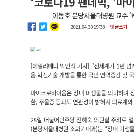
‘코로나19 팬데믹, ’마
2026년 하반기 인턴 모집
고객센터
회사소개
법적고지
이동호 분당서울대병원 교수 ‘
마취통증의학과 임기제 임상의사 채용
2021.04.30 19:38
댓글쓰기
[데일리메디 박민식 기자] "전세계가 1년 
옴 혁신기술 개발을 통한 국민 면역증강 및 국
마이크로바이옴은 장내 미생물을 의미하며 장(腸
환, 우울증 등과도 연관성이 밝혀져 의료계와
28일 더불어민주당 전혜숙 의원실 주최로 열
(분당서울대병원 소화기내과)는 “장내 미생물