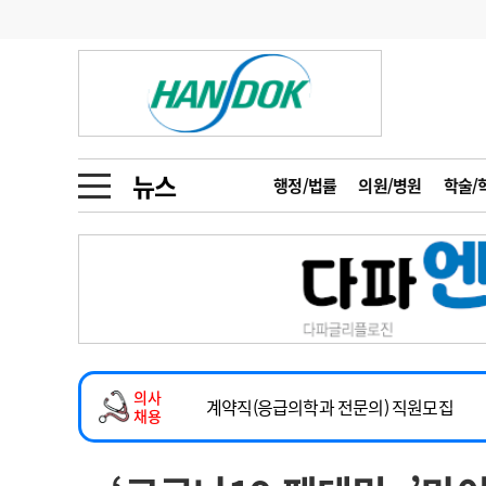
기부
모집
메디인포
인사
부음
오피니언
칼럼
건강정보
금주의 검색어
인물
초대석
피플
뉴스
행정/법률
의원/병원
학술/
1
의사인력 수급 추
동영상뉴스
2
성분명 처방
2026년 하반기 인턴 모집
포토뉴스
포토뉴스
3
AI의료
마취통증의학과 임기제 임상의사 채용
4
전공의 모집 결과
메디 Hospital
지역병원
중소병원
소아청소년과(소아응급전담) 계약직 의사
5
의사국시 합격률
의사
인포메이션
행정처분
판례
계약직(응급의학과 전문의) 직원모집
채용
하반기 전공의(레지던트1년차) 모집
학회·연수강좌
학회/연수강좌
행사