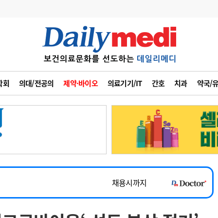
변경
사고
수첩
학회
의대/전공의
제약·바이오
의료기기/IT
간호
치과
약국/
계
6
관리급여 실시
7
지필공 지원책
~2026-08-31
8
수련환경 개선
채용시까지
9
의과대학 입시
 공개채용
채용시까지
10
약가인하
유권해석
정책/통계
공시
채용시까지
~2026-08-15