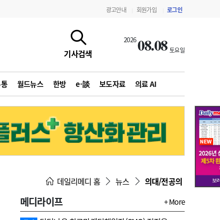
광고안내
회원가입
로그인
|
|
08.08
2026
토요일
기사검색
유통
월드뉴스
한방
e-談
보도자료
의료 AI
지침·기준·평가
약제급여 심사 결과
데일리메디 홈
뉴스
의대/전공의
메디라이프
+ More