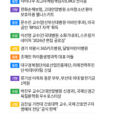
닥터나우 최고마케팅책임자(CMO) 전지웅
동정
한화손해보험, 고대안암병원 소아청소년 환아
기부
보호자용 웰니스키트
문수진 교수( 양산부산대병원 이비인후과), 미국
동정
공인 ‘RPSGT 자격’ 획득
이선영 교수(건국대병원 소화기내과), 스프링거
수상
네이처 ‘2026년 편집 공로상’
경기 의왕시 365키즈병원, 달빛어린이병원
선정
조재민 하이플생명과학 대표 아들
화촉
대구경북첨단의료산업진흥재단, 미래전략추진
동정
단·빅데이터팀 신설
류기성·이옥희 동문 부부, 부산대 의대 발전기금
기부
1억원
박진우 교수(고대안암병원 신경과), 국제신경근
수상
육질환학회 우수포스터상
김진실 가천대 간호대학 교수, 국제 간호연구자
선정
명예의 전당 ‘공식 헌액’