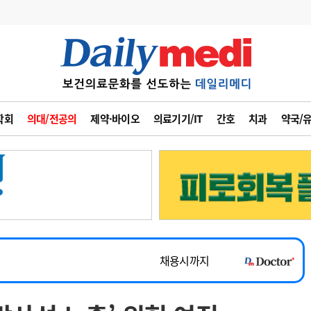
변경
사고
수첩
학회
의대/전공의
제약·바이오
의료기기/IT
간호
치과
약국/
계
6
관리급여 실시
7
지필공 지원책
~2026-08-31
8
수련환경 개선
채용시까지
9
의과대학 입시
 공개채용
채용시까지
10
약가인하
유권해석
정책/통계
공시
채용시까지
~2026-08-15