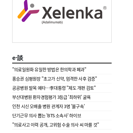
e-談
"의료일원화 유일한 방법은 한의학과 폐과"
홍승권 심평원장 " 초고가 신약, 엄격한 사후 검증"
공공병원 발목 예타…李대통령 "제도 개편 검토"
부산대병원 환자경험평가 3등급 '최하위' 굴욕
인천 시신 오배출 병원 관계자 3명 '불구속'
단기근무 의사 뽑는 'BTS 소속사' 하이브
"의료사고 이력 공개, 고위험 수술 의사 씨 마를 것"