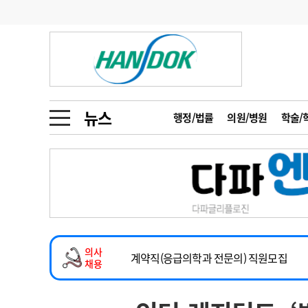
기부
모집
메디인포
인사
부음
오피니언
칼럼
건강정보
금주의 검색어
인물
초대석
피플
뉴스
행정/법률
의원/병원
학술/
1
의사인력 수급 추
동영상뉴스
2
성분명 처방
2026년 하반기 인턴 모집
포토뉴스
포토뉴스
3
AI의료
마취통증의학과 임기제 임상의사 채용
4
전공의 모집 결과
메디 Hospital
지역병원
중소병원
소아청소년과(소아응급전담) 계약직 의사
5
의사국시 합격률
의사
인포메이션
행정처분
판례
계약직(응급의학과 전문의) 직원모집
채용
하반기 전공의(레지던트1년차) 모집
학회·연수강좌
학회/연수강좌
행사