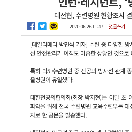
인턴·레지던트, ‘
2026년 하반기 인턴 모집
고객센터
회사소개
법적고지
대전협, 수련병원 현황조사 
마취통증의학과 임기제 임상의사 채용
2020.06.26 11:47
댓글쓰기
[데일리메디 박민식 기자] 수련 중 다양한 
선 안전관리가 아직도 미흡한 상황인 것으로 
특히 빅5 수련병원 중 전공의 방사선 관계 
울병원이 유일했다.
대한전공의협의회(회장 박지현)는 이달 초 
파악을 위해 전국 수련병원 교육수련부를 대
자로 한 공문을 발송했다.