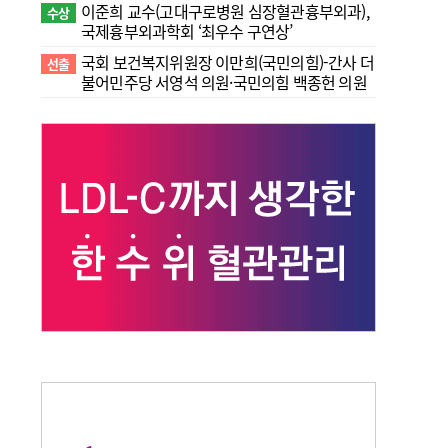
이준희 교수(고대구로병원 심장혈관흉부외과),
수상
국제흉부외과학회 ‘최우수 구연상’
국회 보건복지위원장 이만희(국민의힘)-간사 더
선출
불어민주당 서영석 의원·국민의힘 백종헌 의원