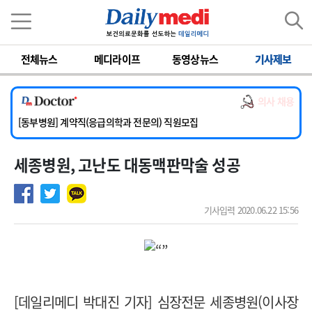
이름
비밀번호
전체뉴스
메디라이프
동영상뉴스
기사제보
[서울아산병원] 2026년 하반기 인턴 모집
[영남대학교의료원] 마취통증의학과 임기제 임상의사 채용
의사 채용
[충남대학교병원] 소아청소년과(소아응급전담) 계약직 의사 공개채용
[동부병원] 계약직(응급의학과 전문의) 직원모집
[이대목동병원] 하반기 전공의(레지던트1년차) 모집
세종병원, 고난도 대동맥판막술 성공
[서울아산병원] 2026년 하반기 인턴 모집
[영남대학교의료원] 마취통증의학과 임기제 임상의사 채용
기사입력 2020.06.22 15:56
[
데일리메디 박대진 기자
]
심장전문 세종병원
(
이사장