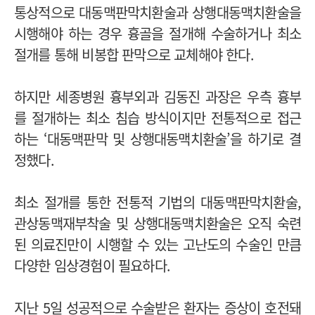
통상적으로 대동맥판막치환술과 상행대동맥치환술을
시행해야 하는 경우 흉골을 절개해 수술하거나 최소
절개를 통해 비봉합 판막으로 교체해야 한다
.
하지만 세종병원 흉부외과 김동진 과장은 우측 흉부
를 절개하는 최소 침습 방식이지만 전통적으로 접근
하는
‘
대동맥판막 및 상행대동맥치환술
’
을 하기로 결
정했다
.
최소 절개를 통한 전통적 기법의 대동맥판막치환술
,
관상동맥재부착술 및 상행대동맥치환술은 오직 숙련
된 의료진만이 시행할 수 있는 고난도의 수술인 만큼
다양한 임상경험이 필요하다
.
지난
5
일 성공적으로 수술받은 환자는 증상이 호전돼