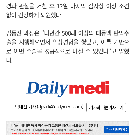
경과 관찰을 거친 후
12
일 마지막 검사상 이상 소견
없이 건강하게 퇴원했다
.
김동진 과장은
“
다년간
500
례 이상의 대동맥 판막수
술을 시행해오면서 임상경험을 쌓았고
,
이를 기반으
로 이번 수술을 성공적으로 마칠 수 있었다
”
고 말했
다
.
박대진 기자 (
djpark@dailymedi.com
)
기자의 다른기사보기