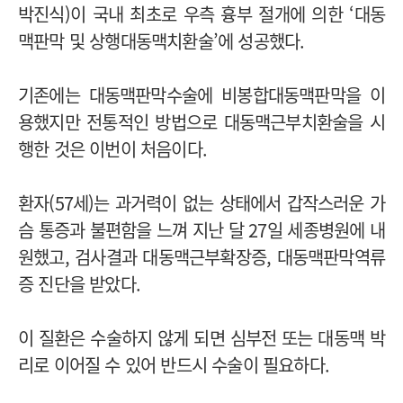
박진식
)
이 국내 최초로 우측 흉부 절개에 의한
‘
대동
맥판막 및 상행대동맥치환술
’
에 성공했다
.
기존에는 대동맥판막수술에 비봉합대동맥판막을 이
용했지만 전통적인 방법으로 대동맥근부치환술을 시
행한 것은 이번이 처음이다
.
환자
(57
세
)
는 과거력이 없는 상태에서 갑작스러운 가
슴 통증과 불편함을 느껴 지난 달
27
일 세종병원에 내
원했고
,
검사결과 대동맥근부확장증
,
대동맥판막역류
증 진단을 받았다
.
이 질환은 수술하지 않게 되면 심부전 또는 대동맥 박
리로 이어질 수 있어 반드시 수술이 필요하다
.