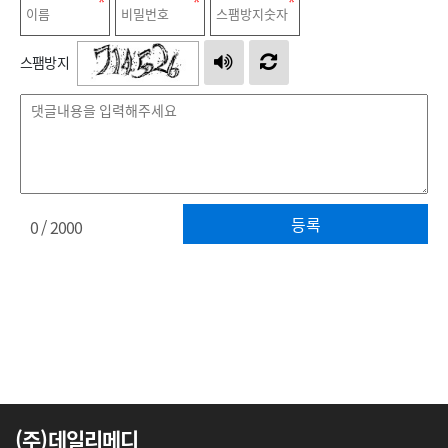
스팸방지
등록
0
/ 2000
(주)데일리메디