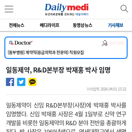
이름
비밀번호
전체뉴스
메디라이프
동영상뉴스
기사제보
[서울아산병원] 2026년 하반기 인턴 모집
[영남대학교의료원] 마취통증의학과 임기제 임상의사 채용
의사 채용
[충남대학교병원] 소아청소년과(소아응급전담) 계약직 의사 공개채용
[동부병원] 계약직(응급의학과 전문의) 직원모집
[이대목동병원] 하반기 전공의(레지던트1년차) 모집
일동제약, R&D본부장 박재홍 박사 임명
[서울아산병원] 2026년 하반기 인턴 모집
[영남대학교의료원] 마취통증의학과 임기제 임상의사 채용
기사입력 2026.04.01 13:22
일동제약이 신임 R&D본부장(사장)에 박재홍 박사를
임명했다.
신임 박재홍 사장은 4월 1일부로 신약 연구
개발을 비롯한 일동제약의 R&D 분야 전반을 총괄하게
된다.
박 사장은 1969년생으로, 연세대학교에서 생명