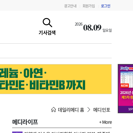
광고안내
회원가입
로그인
|
|
08.09
2026
일요일
기사검색
지침·기준·평가
약제급여 심사 결과
데일리메디 홈
메디인포
메디라이프
+ More