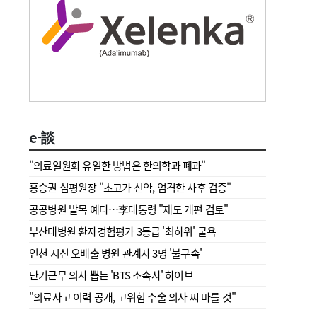
e-談
"의료일원화 유일한 방법은 한의학과 폐과"
홍승권 심평원장 " 초고가 신약, 엄격한 사후 검증"
공공병원 발목 예타…李대통령 "제도 개편 검토"
부산대병원 환자경험평가 3등급 '최하위' 굴욕
인천 시신 오배출 병원 관계자 3명 '불구속'
단기근무 의사 뽑는 'BTS 소속사' 하이브
"의료사고 이력 공개, 고위험 수술 의사 씨 마를 것"