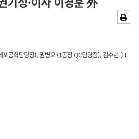
권기성·이사 이경훈 外
~2026-08-31
광고안내
채용시까지
(세포공학담당장),
권병오 (1공장 QC담당장),
김수현 (IT