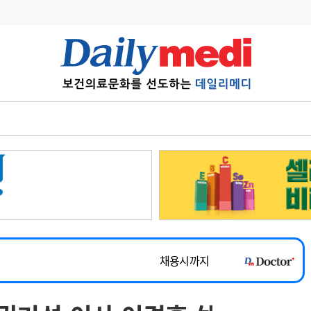
변경
사고
수첩
계
6
관리급여 실시
7
지필공 지원책
~2026-08-31
8
수련환경 개선
채용시까지
9
의과대학 입시
 공개채용
채용시까지
10
약가인하
유권해석
정책/통계
공시
채용시까지
~2026-08-15