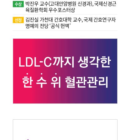
박진우 교수(고대안암병원 신경과), 국제신경근
수상
육질환학회 우수포스터상
김진실 가천대 간호대학 교수, 국제 간호연구자
선정
명예의 전당 ‘공식 헌액’