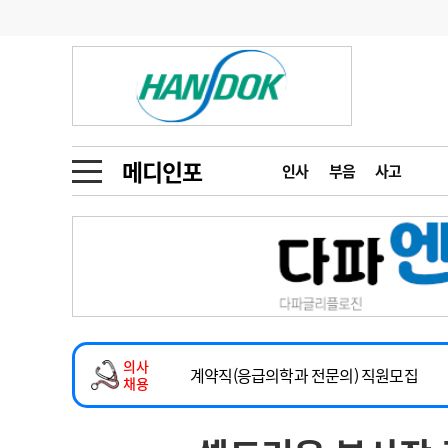
기부
모집
메디인포
인사
부음
오피니언
칼럼
건강정보
금주의 검색어
인물
초대석
피플
메디인포
인사
부음
사고
1
의사인력 수급 추
동영상뉴스
2
성분명 처방
2026년 하반기 인턴 모집
포토뉴스
포토뉴스
3
AI의료
마취통증의학과 임기제 임상의사 채용
4
전공의 모집 결과
메디 Hospital
지역병원
중소병원
소아청소년과(소아응급전담) 계약직 의사
5
의사국시 합격률
의사
인포메이션
행정처분
판례
계약직(응급의학과 전문의) 직원모집
채용
하반기 전공의(레지던트1년차) 모집
학회·연수강좌
학회/연수강좌
행사