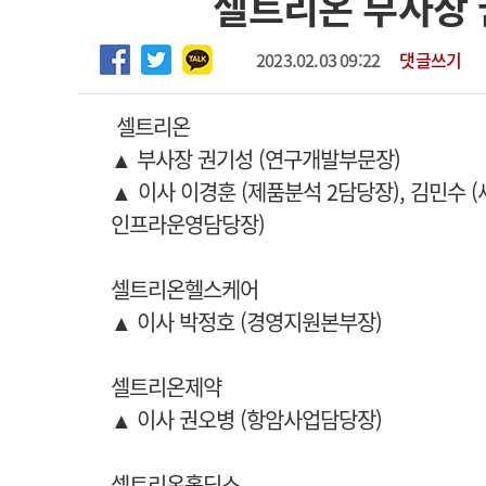
셀트리온 부사장 
2026년 하반기 인턴 모집
고객센터
회사소개
법적고지
마취통증의학과 임기제 임상의사 채용
2023.02.03 09:22
댓글쓰기
셀트리온
▲
부사장
권기성 (연구개발부문장)
▲
이사
이경훈 (제품분석 2담당장),
김민수 
인프라운영담당장)
셀트리온헬스케어
▲
이사
박정호 (경영지원본부장)
셀트리온제약
▲
이사
권오병 (항암사업담당장)
셀트리온홀딩스