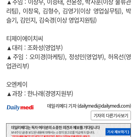
▲주임 : 이상무, 이승태, 전윤성, 박사훈(이상 물류관
리팀), 이창욱, 김형수, 김영기(이상 영업실무팀), 박
슬기, 김민지, 김숙경(이상 영업지원팀)
티제이에이치씨
▲대리 : 조화성(영업부)
▲주임 : 오미경(마케팅), 정성민(영업부), 허옥선(영
업관리부)
오엔케이
▲과장 : 한나래(경영지원부)
데일리메디 기자 (
dailymedi@dailymedi.com
)
기자의 다른기사보기