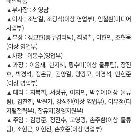
태전약품
▲부사장 : 최영남
▲이사 : 조남길, 조광식(이상 영업부), 임철환(미디어
사업부)
▲부장 : 장교현(총무경리팀), 최병철, 이현민, 조현욱
(이상 영업부)
▲차장 : 이봉수(영업부)
▲과장 : 이윤재, 한지혜, 황수미(이상 물류팀), 장진
호, 박경석, 정은규, 김양길, 양광모, 이경석, 안현준
(이상 영업부)
▲대리 : 지복희, 서정규, 이지민, 박주이(이상 물류
팀), 김찬희, 박원기, 강성진(이상 영업부), 이유정(디
지털전략부), 장유지(경영지원부)
▲주임 : 김형준, 정진수, 고영광, 손주환(이상 물류
팀), 소현근, 이현진, 손호준(이상 영업부)