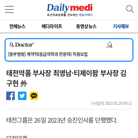
이름
비밀번호
전체뉴스
메디라이프
동영상뉴스
기사제보
[서울아산병원] 2026년 하반기 인턴 모집
[영남대학교의료원] 마취통증의학과 임기제 임상의사 채용
의사 채용
[충남대학교병원] 소아청소년과(소아응급전담) 계약직 의사 공개채용
[동부병원] 계약직(응급의학과 전문의) 직원모집
[이대목동병원] 하반기 전공의(레지던트1년차) 모집
태전약품 부사장 최영남·티제이팜 부사장 김
[서울아산병원] 2026년 하반기 인턴 모집
[영남대학교의료원] 마취통증의학과 임기제 임상의사 채용
구현 外
기사입력 2023.01.26 09:11
태전그룹은 26일 2023년 승진인사를 단행했다.