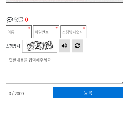
댓글
0
스팸방지
등록
0
/ 2000