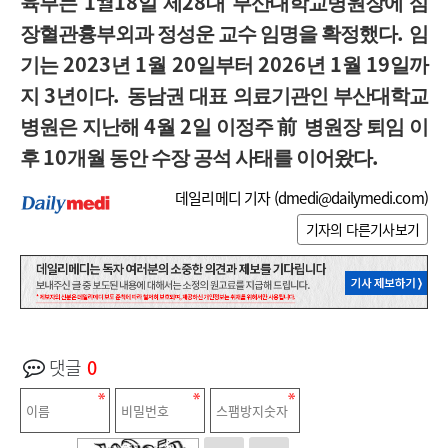
1월18
28
육부는
일 제
대 부산대학교병원장에 심
.
장혈관흉부외과 정성운 교수 임명을 확정했다
임
2023
1
20
2026
1
19
기는
년
월
일부터
년
월
일까
3
.
지
년이다
동남권 대표 의료기관인 부산대학교
4
2
병원은 지난해
월
일 이정주
前
병원장 퇴임 이
10
.
후
개월 동안 수장 공석 사태를 이어왔다
데일리메디 기자 (
dmedi@dailymedi.com
)
기자의 다른기사보기
댓글
0