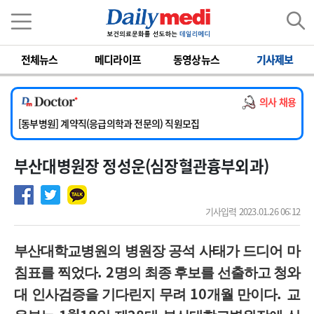
이름
비밀번호
전체뉴스
메디라이프
동영상뉴스
기사제보
[서울아산병원] 2026년 하반기 인턴 모집
[영남대학교의료원] 마취통증의학과 임기제 임상의사 채용
의사 채용
[충남대학교병원] 소아청소년과(소아응급전담) 계약직 의사 공개채용
[동부병원] 계약직(응급의학과 전문의) 직원모집
[이대목동병원] 하반기 전공의(레지던트1년차) 모집
부산대병원장 정성운(심장혈관흉부외과)
[서울아산병원] 2026년 하반기 인턴 모집
[영남대학교의료원] 마취통증의학과 임기제 임상의사 채용
기사입력 2023.01.26 06:12
부산대학교병원의 병원장 공석 사태가 드디어 마
. 2
침표를 찍었다
명의 최종 후보를 선출하고 청와
10
.
대 인사검증을 기다린지 무려
개월 만이다
교