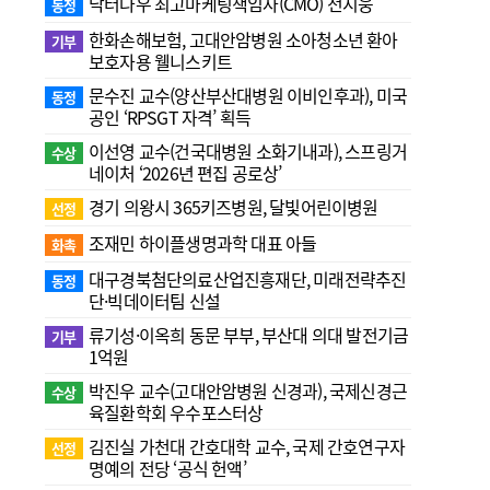
닥터나우 최고마케팅책임자(CMO) 전지웅
동정
한화손해보험, 고대안암병원 소아청소년 환아
기부
보호자용 웰니스키트
문수진 교수( 양산부산대병원 이비인후과), 미국
동정
공인 ‘RPSGT 자격’ 획득
이선영 교수(건국대병원 소화기내과), 스프링거
수상
네이처 ‘2026년 편집 공로상’
경기 의왕시 365키즈병원, 달빛어린이병원
선정
조재민 하이플생명과학 대표 아들
화촉
대구경북첨단의료산업진흥재단, 미래전략추진
동정
단·빅데이터팀 신설
류기성·이옥희 동문 부부, 부산대 의대 발전기금
기부
1억원
박진우 교수(고대안암병원 신경과), 국제신경근
수상
육질환학회 우수포스터상
김진실 가천대 간호대학 교수, 국제 간호연구자
선정
명예의 전당 ‘공식 헌액’