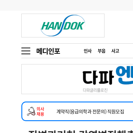
기부
모집
메디인포
인사
부음
오피니언
칼럼
건강정보
금주의 검색어
인물
초대석
피플
메디인포
인사
부음
사고
1
의사인력 수급 추
동영상뉴스
2
성분명 처방
2026년 하반기 인턴 모집
포토뉴스
포토뉴스
3
AI의료
마취통증의학과 임기제 임상의사 채용
4
전공의 모집 결과
메디 Hospital
지역병원
중소병원
소아청소년과(소아응급전담) 계약직 의사
5
의사국시 합격률
의사
인포메이션
행정처분
판례
계약직(응급의학과 전문의) 직원모집
채용
하반기 전공의(레지던트1년차) 모집
학회·연수강좌
학회/연수강좌
행사