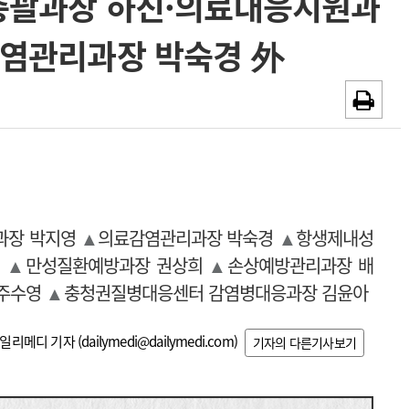
총괄과장 하진·의료대응지원과
~2026-08-31
광고안내
감염관리과장 박숙경 外
채용시까지
과장
박지영
▲
의료감염관리과장
박숙경
▲
항생제내성
평
▲
만성질환예방과장
권상희
▲
손상예방관리과장
배
주수영
▲
충청권질병대응센터 감염병대응과장
김윤아
일리메디 기자 (
dailymedi@dailymedi.com
)
기자의 다른기사보기