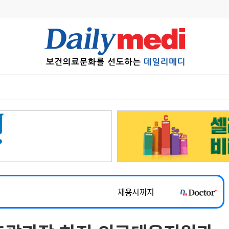
변경
사고
수첩
계
6
관리급여 실시
7
지필공 지원책
~2026-08-31
8
수련환경 개선
채용시까지
9
의과대학 입시
 공개채용
채용시까지
10
약가인하
유권해석
정책/통계
공시
채용시까지
~2026-08-15