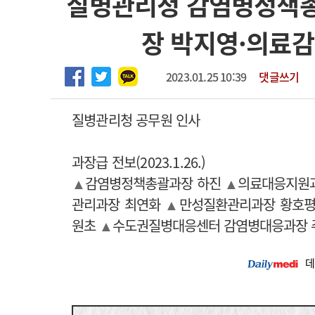
질병관리청 감염병정책
2026년 하반기 인턴 모집
고객센터
회사소개
법적고지
장 박지영·의료
마취통증의학과 임기제 임상의사 채용
2023.01.25 10:39
댓글쓰기
질병관리청 공무원 인사
과장급 전보(2023.1.26.)
▲
감염병정책총괄과장
하진
▲
의료대응지원
관리과장
최연화
▲
만성질환관리과장
황호
원초
▲
수도권질병대응센터 감염병대응과장
데