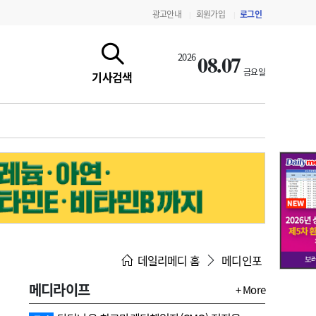
광고안내
회원가입
로그인
|
|
08.07
2026
금요일
기사검색
지침·기준·평가
약제급여 심사 결과
데일리메디 홈
메디인포
메디라이프
+ More