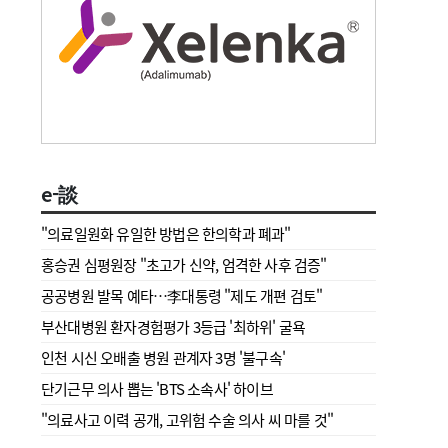
e-談
"의료일원화 유일한 방법은 한의학과 폐과"
홍승권 심평원장 " 초고가 신약, 엄격한 사후 검증"
공공병원 발목 예타…李대통령 "제도 개편 검토"
부산대병원 환자경험평가 3등급 '최하위' 굴욕
인천 시신 오배출 병원 관계자 3명 '불구속'
단기근무 의사 뽑는 'BTS 소속사' 하이브
"의료사고 이력 공개, 고위험 수술 의사 씨 마를 것"