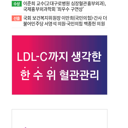
이준희 교수(고대구로병원 심장혈관흉부외과),
수상
국제흉부외과학회 ‘최우수 구연상’
국회 보건복지위원장 이만희(국민의힘)-간사 더
선출
불어민주당 서영석 의원·국민의힘 백종헌 의원