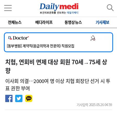
이름
비밀번호
전체뉴스
메디라이프
동영상뉴스
기사제보
[서울아산병원] 2026년 하반기 인턴 모집
[영남대학교의료원] 마취통증의학과 임기제 임상의사 채용
의사 채용
[충남대학교병원] 소아청소년과(소아응급전담) 계약직 의사 공개채용
[동부병원] 계약직(응급의학과 전문의) 직원모집
[이대목동병원] 하반기 전공의(레지던트1년차) 모집
치협, 연회비 면제 대상 회원 70세→75세 상
[서울아산병원] 2026년 하반기 인턴 모집
[영남대학교의료원] 마취통증의학과 임기제 임상의사 채용
향
이사회 의결…2000여 명 이상 치협 회장단 선거 시 투
표 권한 부여
기사입력 2025.05.26 04:59