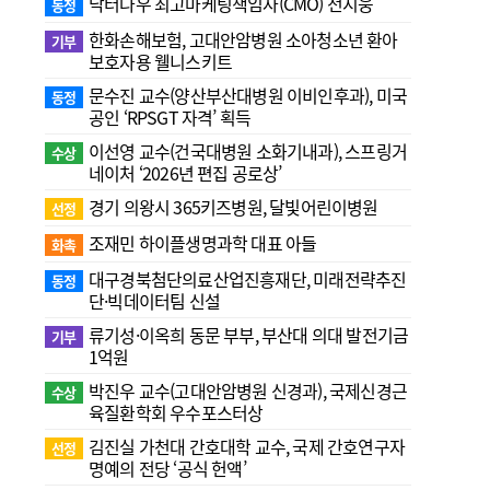
닥터나우 최고마케팅책임자(CMO) 전지웅
동정
한화손해보험, 고대안암병원 소아청소년 환아
기부
보호자용 웰니스키트
문수진 교수( 양산부산대병원 이비인후과), 미국
동정
공인 ‘RPSGT 자격’ 획득
이선영 교수(건국대병원 소화기내과), 스프링거
수상
네이처 ‘2026년 편집 공로상’
경기 의왕시 365키즈병원, 달빛어린이병원
선정
조재민 하이플생명과학 대표 아들
화촉
대구경북첨단의료산업진흥재단, 미래전략추진
동정
단·빅데이터팀 신설
류기성·이옥희 동문 부부, 부산대 의대 발전기금
기부
1억원
박진우 교수(고대안암병원 신경과), 국제신경근
수상
육질환학회 우수포스터상
김진실 가천대 간호대학 교수, 국제 간호연구자
선정
명예의 전당 ‘공식 헌액’