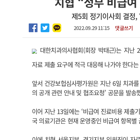
치협 “정부 비급여
2026년 하반기 인턴 모집
고객센터
회사소개
법적고지
제5회 정기이사회 결정,
마취통증의학과 임기제 임상의사 채용
2022.09.29 11:15
댓글쓰기
대한치과의사협회(회장 박태근)는 지난 
자료 제출 요구에 적극 대응해 나가야 한다는 
앞서 건강보헙심사평가원은 지난 6일 치과를 
의 공개 관련 안내 및 협조요청’ 공문을 발송
이어 지난 13일에는 ‘비급여 진료비용 제출기
국 의료기관은 현재 운영중인 비급여 항목별 
이에 치협 서울지부, 경기지부 임원진이 자