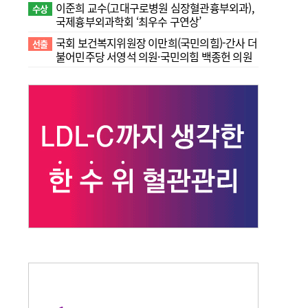
이준희 교수(고대구로병원 심장혈관흉부외과),
수상
국제흉부외과학회 ‘최우수 구연상’
국회 보건복지위원장 이만희(국민의힘)-간사 더
선출
불어민주당 서영석 의원·국민의힘 백종헌 의원