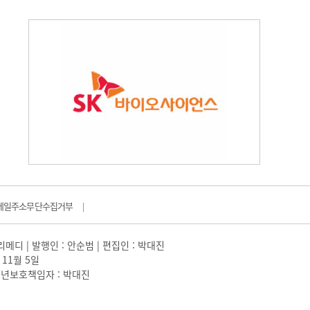
메일주소무단수집거부
|
일리메디 | 발행인 : 안순범 | 편집인 : 박대진
 11월 5일
 |청소년보호책임자 : 박대진