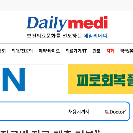
변경
사고
수첩
학회
의대/전공의
제약·바이오
의료기기/IT
간호
치과
약국/
계
6
관리급여 실시
7
지필공 지원책
~2026-08-31
8
수련환경 개선
채용시까지
9
의과대학 입시
 공개채용
채용시까지
10
약가인하
유권해석
정책/통계
공시
채용시까지
~2026-08-15