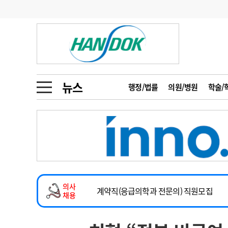
기부
모집
메디인포
인사
부음
오피니언
칼럼
건강정보
금주의 검색어
인물
초대석
피플
뉴스
행정/법률
의원/병원
학술/
1
의사인력 수급 추
동영상뉴스
2
성분명 처방
2026년 하반기 인턴 모집
포토뉴스
포토뉴스
3
AI의료
마취통증의학과 임기제 임상의사 채용
4
전공의 모집 결과
메디 Hospital
지역병원
중소병원
소아청소년과(소아응급전담) 계약직 의사
5
의사국시 합격률
의사
인포메이션
행정처분
판례
계약직(응급의학과 전문의) 직원모집
채용
하반기 전공의(레지던트1년차) 모집
학회·연수강좌
학회/연수강좌
행사