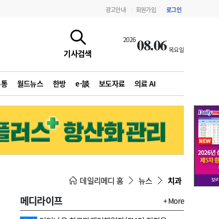
광고안내
회원가입
로그인
|
|
08.06
2026
목요일
기사검색
유통
월드뉴스
한방
e-談
보도자료
의료 AI
지침·기준·평가
약제급여 심사 결과
데일리메디 홈
뉴스
치과
메디라이프
+ More