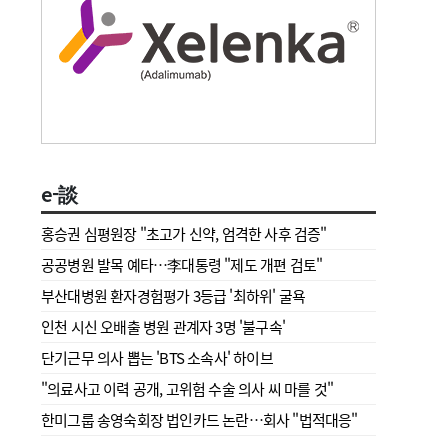
e-談
홍승권 심평원장 " 초고가 신약, 엄격한 사후 검증"
공공병원 발목 예타…李대통령 "제도 개편 검토"
부산대병원 환자경험평가 3등급 '최하위' 굴욕
인천 시신 오배출 병원 관계자 3명 '불구속'
단기근무 의사 뽑는 'BTS 소속사' 하이브
"의료사고 이력 공개, 고위험 수술 의사 씨 마를 것"
한미그룹 송영숙회장 법인카드 논란…회사 "법적대응"