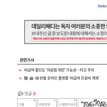
관련기사
비급여 할인도 '의료법 위반' 가능성…타깃 주의
醫·齒·韓 반발 온라인 플랫폼 '비급여 진료비 게재'
댓글
0