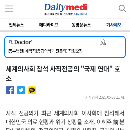
이름
비밀번호
전체뉴스
메디라이프
동영상뉴스
기사제보
[서울아산병원] 2026년 하반기 인턴 모집
[영남대학교의료원] 마취통증의학과 임기제 임상의사 채용
의사 채용
[충남대학교병원] 소아청소년과(소아응급전담) 계약직 의사 공개채용
[동부병원] 계약직(응급의학과 전문의) 직원모집
[이대목동병원] 하반기 전공의(레지던트1년차) 모집
세계의사회 참석 사직전공의 "국제 연대" 호
[서울아산병원] 2026년 하반기 인턴 모집
[영남대학교의료원] 마취통증의학과 임기제 임상의사 채용
소
기사입력 2025.05.08 11:41
사직 전공의가 최근 세계의사회 이사회에 참석해서
대한민국 의료 현황과 위기 상황을 소개.
이혜주 前 분