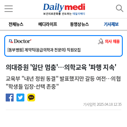
이름
비밀번호
전체뉴스
메디라이프
동영상뉴스
기사제보
[서울아산병원] 2026년 하반기 인턴 모집
[영남대학교의료원] 마취통증의학과 임기제 임상의사 채용
의사 채용
[충남대학교병원] 소아청소년과(소아응급전담) 계약직 의사 공개채용
[동부병원] 계약직(응급의학과 전문의) 직원모집
[이대목동병원] 하반기 전공의(레지던트1년차) 모집
의대증원 '일단 멈춤'…의학교육 '파행 지속'
[서울아산병원] 2026년 하반기 인턴 모집
[영남대학교의료원] 마취통증의학과 임기제 임상의사 채용
교육부 "내년 정원 동결" 발표했지만 갈등 여전…의협
"학생들 입장·선택 존중"
기사입력 2025.04.18 12:35