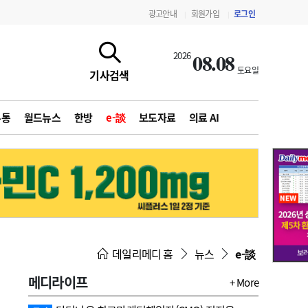
광고안내
회원가입
로그인
|
|
08.08
2026
토요일
기사검색
유통
월드뉴스
한방
e-談
보도자료
의료 AI
지침·기준·평가
약제급여 심사 결과
데일리메디 홈
뉴스
e-談
메디라이프
+ More