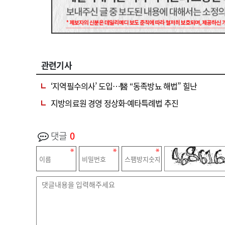
관련기사
‘지역필수의사’ 도입…醫 “동족방뇨 해법” 힐난
지방의료원 경영 정상화·예타특례법 추진
댓글
0