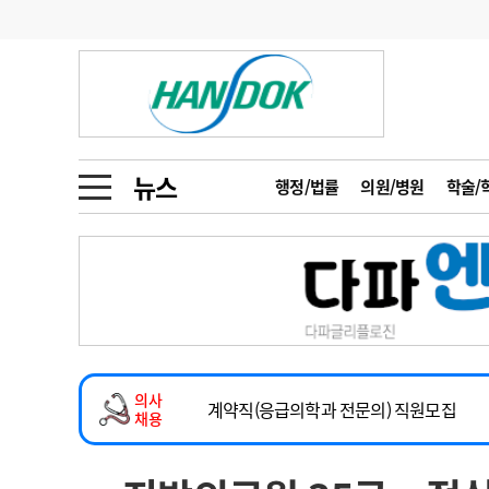
기부
모집
메디인포
인사
부음
오피니언
칼럼
건강정보
금주의 검색어
인물
초대석
피플
뉴스
행정/법률
의원/병원
학술/
1
의사인력 수급 추
동영상뉴스
2
성분명 처방
2026년 하반기 인턴 모집
포토뉴스
포토뉴스
3
AI의료
마취통증의학과 임기제 임상의사 채용
4
전공의 모집 결과
메디 Hospital
지역병원
중소병원
소아청소년과(소아응급전담) 계약직 의사
5
의사국시 합격률
의사
인포메이션
행정처분
판례
계약직(응급의학과 전문의) 직원모집
채용
하반기 전공의(레지던트1년차) 모집
학회·연수강좌
학회/연수강좌
행사