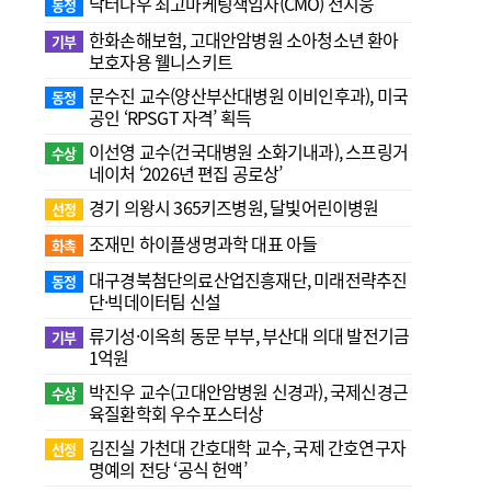
닥터나우 최고마케팅책임자(CMO) 전지웅
동정
한화손해보험, 고대안암병원 소아청소년 환아
기부
보호자용 웰니스키트
문수진 교수( 양산부산대병원 이비인후과), 미국
동정
공인 ‘RPSGT 자격’ 획득
이선영 교수(건국대병원 소화기내과), 스프링거
수상
네이처 ‘2026년 편집 공로상’
경기 의왕시 365키즈병원, 달빛어린이병원
선정
조재민 하이플생명과학 대표 아들
화촉
대구경북첨단의료산업진흥재단, 미래전략추진
동정
단·빅데이터팀 신설
류기성·이옥희 동문 부부, 부산대 의대 발전기금
기부
1억원
박진우 교수(고대안암병원 신경과), 국제신경근
수상
육질환학회 우수포스터상
김진실 가천대 간호대학 교수, 국제 간호연구자
선정
명예의 전당 ‘공식 헌액’