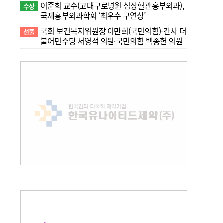
이준희 교수(고대구로병원 심장혈관흉부외과),
수상
국제흉부외과학회 ‘최우수 구연상’
국회 보건복지위원장 이만희(국민의힘)-간사 더
선출
불어민주당 서영석 의원·국민의힘 백종헌 의원