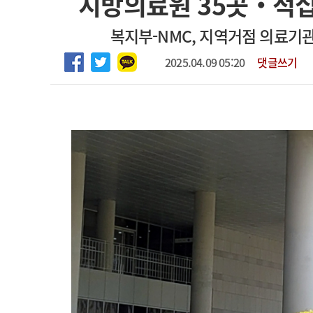
지방의료원 35곳‧적십
2026년 하반기 인턴 모집
고객센터
회사소개
법적고지
복지부-NMC, 지역거점 의료기
마취통증의학과 임기제 임상의사 채용
2025.04.09 05:20
댓글쓰기