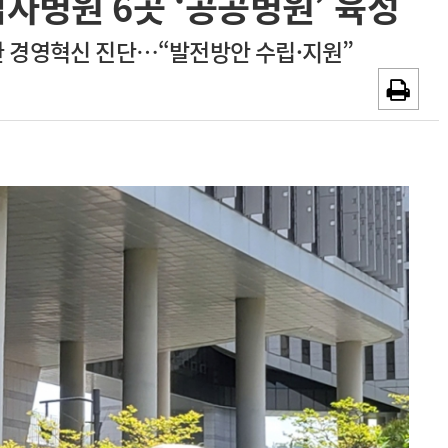
자병원 6곳 ‘공공병원’ 육성
~2026-08-31
광고안내
관 경영혁신 진단…“발전방안 수립·지원”
채용시까지