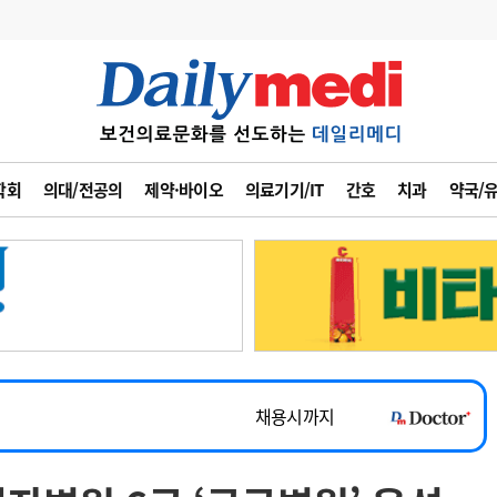
변경
사고
수첩
학회
의대/전공의
제약·바이오
의료기기/IT
간호
치과
약국/
계
6
관리급여 실시
7
지필공 지원책
~2026-08-31
8
수련환경 개선
채용시까지
9
의과대학 입시
 공개채용
채용시까지
10
약가인하
유권해석
정책/통계
공시
채용시까지
~2026-08-15