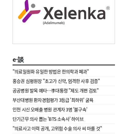
e-談
"의료일원화 유일한 방법은 한의학과 폐과"
홍승권 심평원장 " 초고가 신약, 엄격한 사후 검증"
공공병원 발목 예타…李대통령 "제도 개편 검토"
부산대병원 환자경험평가 3등급 '최하위' 굴욕
인천 시신 오배출 병원 관계자 3명 '불구속'
단기근무 의사 뽑는 'BTS 소속사' 하이브
"의료사고 이력 공개, 고위험 수술 의사 씨 마를 것"