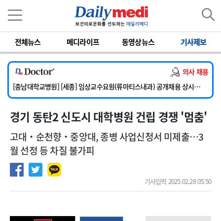
이름
비밀번호
전체뉴스
메디라이프
동영상뉴스
기사제보
[단국대학교병원] 임상전담교원 및 전임의 초빙
[해운대부민병원] [해운대] 2026년 하반기 인턴 모집
의사 채용
[서울아산병원] 건강증진센터 소화기파트 건진교수 초빙
[충남대학교병원] [세종] 임상교수요원(류마티스내과) 공개채용 상시모집
[이대서울병원] 정형외과 일반의 초빙
경기 동탄2 신도시 대학병원 건립 경쟁 '멈춤'
[단국대학교병원] 임상전담교원 및 전임의 초빙
[해운대부민병원] [해운대] 2026년 하반기 인턴 모집
고대‧순천향‧중앙대, 종병 사업신청서 미제출…3
월 선정 등 차질 불가피
기사입력 2025.02.28 05:50