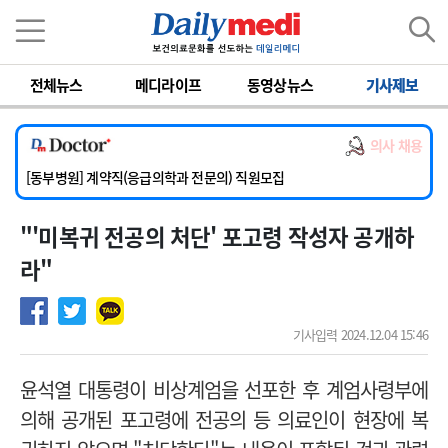
이름
비밀번호
전체뉴스
메디라이프
동영상뉴스
기사제보
[서울아산병원] 2026년 하반기 인턴 모집
[영남대학교의료원] 마취통증의학과 임기제 임상의사 채용
의사 채용
[충남대학교병원] 소아청소년과(소아응급전담) 계약직 의사 공개채용
[동부병원] 계약직(응급의학과 전문의) 직원모집
[이대목동병원] 하반기 전공의(레지던트1년차) 모집
"'미복귀 전공의 처단' 포고령 작성자 공개하
[서울아산병원] 2026년 하반기 인턴 모집
[영남대학교의료원] 마취통증의학과 임기제 임상의사 채용
라"
기사입력 2024.12.04 15:46
윤석열 대통령이 비상계엄을 선포한 후 계엄사령부에
의해 공개된 포고령에 전공의 등 의료인이 현장에 복