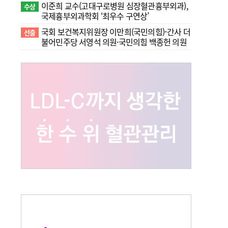
이준희 교수(고대구로병원 심장혈관흉부외과),
수상
국제흉부외과학회 ‘최우수 구연상’
국회 보건복지위원장 이만희(국민의힘)-간사 더
선출
불어민주당 서영석 의원·국민의힘 백종헌 의원