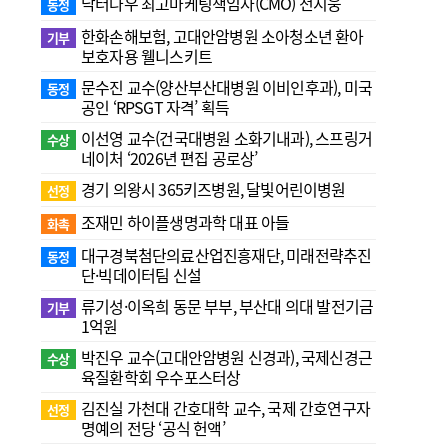
닥터나우 최고마케팅책임자(CMO) 전지웅
동정
한화손해보험, 고대안암병원 소아청소년 환아
기부
보호자용 웰니스키트
문수진 교수( 양산부산대병원 이비인후과), 미국
동정
공인 ‘RPSGT 자격’ 획득
이선영 교수(건국대병원 소화기내과), 스프링거
수상
네이처 ‘2026년 편집 공로상’
경기 의왕시 365키즈병원, 달빛어린이병원
선정
조재민 하이플생명과학 대표 아들
화촉
대구경북첨단의료산업진흥재단, 미래전략추진
동정
단·빅데이터팀 신설
류기성·이옥희 동문 부부, 부산대 의대 발전기금
기부
1억원
박진우 교수(고대안암병원 신경과), 국제신경근
수상
육질환학회 우수포스터상
김진실 가천대 간호대학 교수, 국제 간호연구자
선정
명예의 전당 ‘공식 헌액’