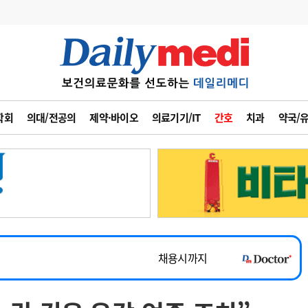
변경
사고
수첩
학회
의대/전공의
제약·바이오
의료기기/IT
간호
치과
약국/
계
6
관리급여 실시
7
지필공 지원책
~2026-08-31
8
수련환경 개선
채용시까지
9
의과대학 입시
 공개채용
채용시까지
10
약가인하
유권해석
정책/통계
공시
채용시까지
~2026-08-15