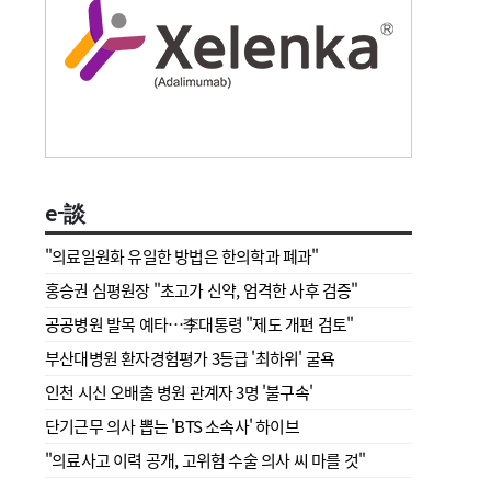
e-談
"의료일원화 유일한 방법은 한의학과 폐과"
홍승권 심평원장 " 초고가 신약, 엄격한 사후 검증"
공공병원 발목 예타…李대통령 "제도 개편 검토"
부산대병원 환자경험평가 3등급 '최하위' 굴욕
인천 시신 오배출 병원 관계자 3명 '불구속'
단기근무 의사 뽑는 'BTS 소속사' 하이브
"의료사고 이력 공개, 고위험 수술 의사 씨 마를 것"