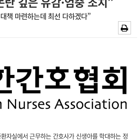
논란 깊은 유감·엄중 조치”
~2026-08-31
광고안내
 대책 마련하는데 최선 다하겠다”
채용시까지
중환자실에서 근무하는 간호사가 신생아를 학대하는 정