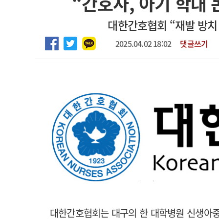
“간호사, 아기 학대 
2026년 하반기 인턴 모집
고객센터
회사소개
법적고지
대한간호협회 “재발 방치
마취통증의학과 임기제 임상의사 채용
2025.04.02 18:02
댓글쓰기
대한간호협회는 대구의 한 대학병원 신생아