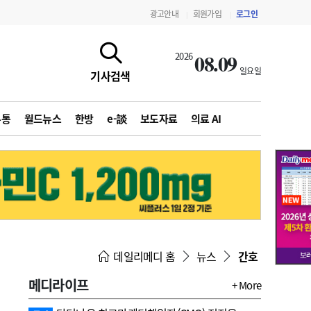
광고안내
회원가입
로그인
|
|
08.09
2026
일요일
기사검색
유통
월드뉴스
한방
e-談
보도자료
의료 AI
지침·기준·평가
약제급여 심사 결과
데일리메디 홈
뉴스
간호
메디라이프
+ More