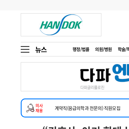
기부
모집
메디인포
인사
부음
오피니언
칼럼
건강정보
금주의 검색어
인물
초대석
피플
뉴스
행정/법률
의원/병원
학술/
1
의사인력 수급 추
동영상뉴스
2
성분명 처방
2026년 하반기 인턴 모집
포토뉴스
포토뉴스
3
AI의료
마취통증의학과 임기제 임상의사 채용
4
전공의 모집 결과
메디 Hospital
지역병원
중소병원
소아청소년과(소아응급전담) 계약직 의사
5
의사국시 합격률
의사
인포메이션
행정처분
판례
계약직(응급의학과 전문의) 직원모집
채용
하반기 전공의(레지던트1년차) 모집
학회·연수강좌
학회/연수강좌
행사