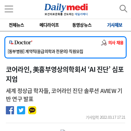
이름
비밀번호
전체뉴스
메디라이프
동영상뉴스
기사제보
[서울아산병원] 2026년 하반기 인턴 모집
[영남대학교의료원] 마취통증의학과 임기제 임상의사 채용
의사 채용
[충남대학교병원] 소아청소년과(소아응급전담) 계약직 의사 공개채용
[동부병원] 계약직(응급의학과 전문의) 직원모집
[이대목동병원] 하반기 전공의(레지던트1년차) 모집
코어라인, 美흉부영상의학회서 ‘AI 진단’ 심포
[서울아산병원] 2026년 하반기 인턴 모집
[영남대학교의료원] 마취통증의학과 임기제 임상의사 채용
지엄
세계 정상급 학자들, 코어라인 진단 솔루션 AVIEW 기
반 연구 발표
기사입력 2022.03.17 17:21