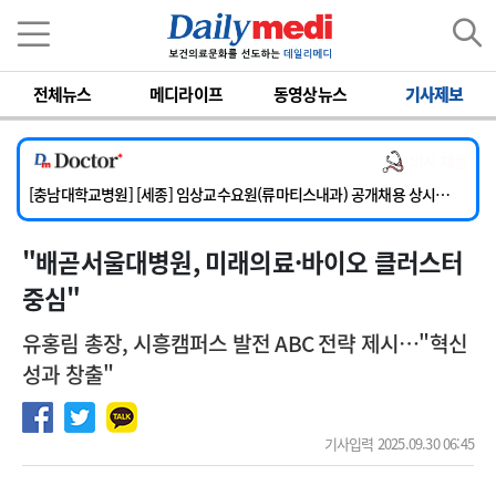
이름
비밀번호
전체뉴스
메디라이프
동영상뉴스
기사제보
[단국대학교병원] 임상전담교원 및 전임의 초빙
[영남대학교의료원] 마취통증의학과 임기제 임상의사 채용
의사 채용
[충남대학교병원] 소아청소년과(소아응급전담) 계약직 의사 공개채용
[충남대학교병원] [세종] 임상교수요원(류마티스내과) 공개채용 상시모집
[이대서울병원] 정형외과 일반의 초빙
"배곧서울대병원, 미래의료·바이오 클러스터
[단국대학교병원] 임상전담교원 및 전임의 초빙
[영남대학교의료원] 마취통증의학과 임기제 임상의사 채용
중심"
유홍림 총장, 시흥캠퍼스 발전 ABC 전략 제시…"혁신
성과 창출"
기사입력 2025.09.30 06:45