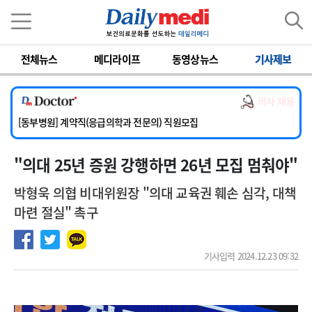
이름
비밀번호
전체뉴스
메디라이프
동영상뉴스
기사제보
[서울아산병원] 2026년 하반기 인턴 모집
[영남대학교의료원] 마취통증의학과 임기제 임상의사 채용
의사 채용
[충남대학교병원] 소아청소년과(소아응급전담) 계약직 의사 공개채용
[동부병원] 계약직(응급의학과 전문의) 직원모집
[이대목동병원] 하반기 전공의(레지던트1년차) 모집
"의대 25년 증원 강행하면 26년 모집 멈춰야"
[서울아산병원] 2026년 하반기 인턴 모집
[영남대학교의료원] 마취통증의학과 임기제 임상의사 채용
박형욱 의협 비대위원장 "의대 교육권 훼손 심각, 대책
마련 절실" 촉구
기사입력 2024.12.23 09:32