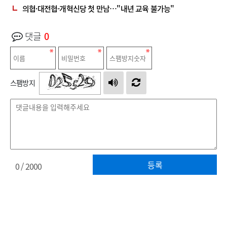
의협·대전협-개혁신당 첫 만남…"내년 교육 불가능"
댓글
0
스팸방지
등록
0
/ 2000