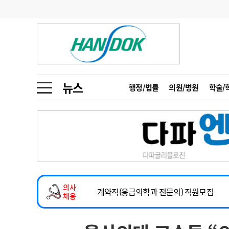
기부
모집
메디인포
인사
부음
오피니언
칼럼
건강정보
금주의 검색어
인물
초대석
피플
뉴스
행정/법률
의원/병원
학술/
1
의사인력 수급 추
동영상뉴스
2
성분명 처방
2026년 하반기 인턴 모집
포토뉴스
포토뉴스
3
AI의료
마취통증의학과 임기제 임상의사 채용
4
전공의 모집 결과
메디 Hospital
지역병원
중소병원
소아청소년과(소아응급전담) 계약직 의사
5
의사국시 합격률
의사
인포메이션
행정처분
판례
계약직(응급의학과 전문의) 직원모집
채용
하반기 전공의(레지던트1년차) 모집
학회·연수강좌
학회/연수강좌
행사