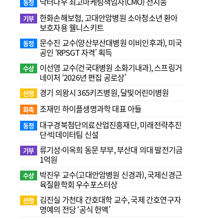
닥터나우 최고마케팅책임자(CMO) 전지웅
동정
한화손해보험, 고대안암병원 소아청소년 환아
기부
보호자용 웰니스키트
문수진 교수( 양산부산대병원 이비인후과), 미국
동정
공인 ‘RPSGT 자격’ 획득
이선영 교수(건국대병원 소화기내과), 스프링거
수상
네이처 ‘2026년 편집 공로상’
경기 의왕시 365키즈병원, 달빛어린이병원
선정
조재민 하이플생명과학 대표 아들
화촉
대구경북첨단의료산업진흥재단, 미래전략추진
동정
단·빅데이터팀 신설
류기성·이옥희 동문 부부, 부산대 의대 발전기금
기부
1억원
박진우 교수(고대안암병원 신경과), 국제신경근
수상
육질환학회 우수포스터상
김진실 가천대 간호대학 교수, 국제 간호연구자
선정
명예의 전당 ‘공식 헌액’