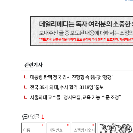
관련기사
대통령 탄핵 정국·입시 진행형 속 醫-政 ‘팽팽’
전국 39개 의대, 수시 합격 ‘3118명’ 통보
서울의대 교수들 “정시모집, 교육 가능 수준 조정”
댓글
1