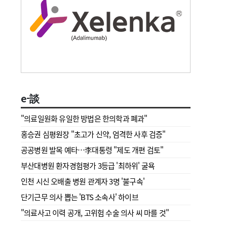
e-談
"의료일원화 유일한 방법은 한의학과 폐과"
홍승권 심평원장 " 초고가 신약, 엄격한 사후 검증"
공공병원 발목 예타…李대통령 "제도 개편 검토"
부산대병원 환자경험평가 3등급 '최하위' 굴욕
인천 시신 오배출 병원 관계자 3명 '불구속'
단기근무 의사 뽑는 'BTS 소속사' 하이브
"의료사고 이력 공개, 고위험 수술 의사 씨 마를 것"