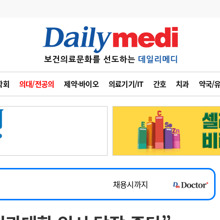
변경
사고
수첩
학회
의대/전공의
제약·바이오
의료기기/IT
간호
치과
약국/
계
6
관리급여 실시
7
지필공 지원책
~2026-08-31
8
수련환경 개선
채용시까지
9
의과대학 입시
 공개채용
채용시까지
10
약가인하
유권해석
정책/통계
공시
채용시까지
~2026-08-15