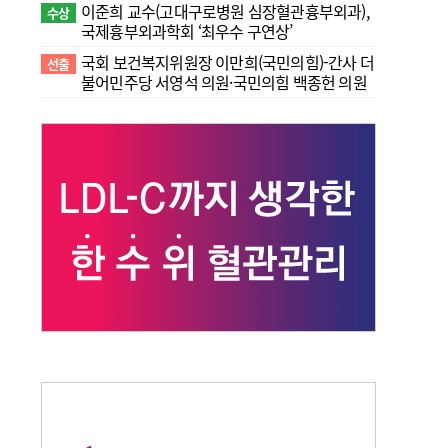
이준희 교수(고대구로병원 심장혈관흉부외과),
수상
국제흉부외과학회 ‘최우수 구연상’
국회 보건복지위원장 이만희(국민의힘)-간사 더
선출
불어민주당 서영석 의원·국민의힘 백종헌 의원