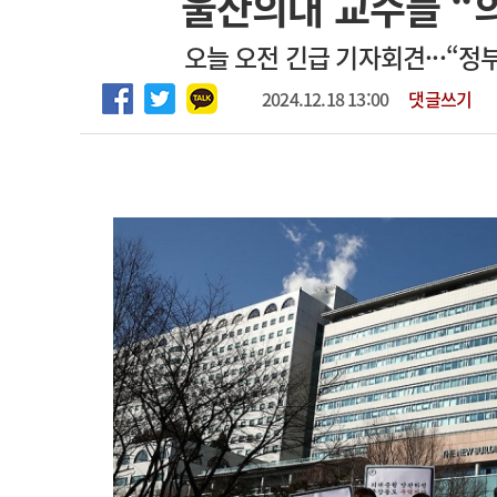
울산의대 교수들 “
2026년 하반기 인턴 모집
고객센터
회사소개
법적고지
오늘 오전 긴급 기자회견···“정부
마취통증의학과 임기제 임상의사 채용
2024.12.18 13:00
댓글쓰기