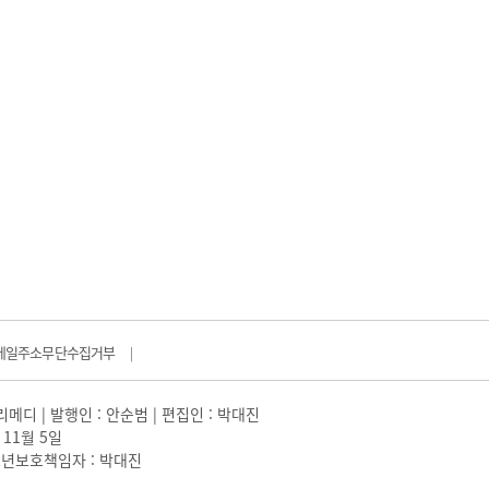
메일주소무단수집거부
|
일리메디 | 발행인 : 안순범 | 편집인 : 박대진
 11월 5일
 |청소년보호책임자 : 박대진