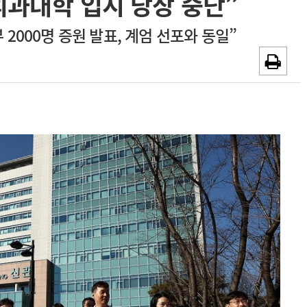
의과대학 입시 당장 중단”
~2026-08-31
광고안내
 2000명 증원 발표, 계엄 선포와 동일”
채용시까지