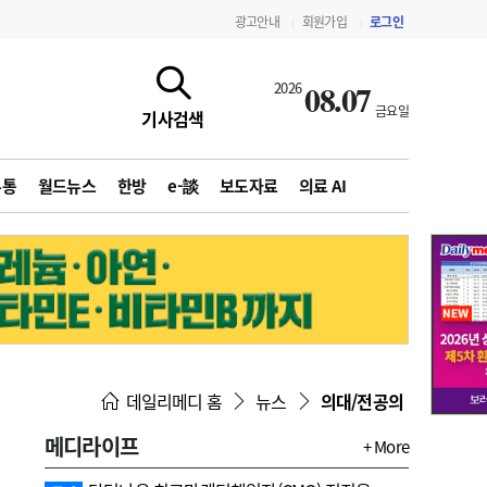
광고안내
회원가입
로그인
|
|
08.07
2026
금요일
기사검색
유통
월드뉴스
한방
e-談
보도자료
의료 AI
지침·기준·평가
약제급여 심사 결과
데일리메디 홈
뉴스
의대/전공의
메디라이프
+ More