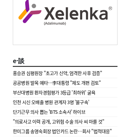
e-談
홍승권 심평원장 " 초고가 신약, 엄격한 사후 검증"
공공병원 발목 예타…李대통령 "제도 개편 검토"
부산대병원 환자경험평가 3등급 '최하위' 굴욕
인천 시신 오배출 병원 관계자 3명 '불구속'
단기근무 의사 뽑는 'BTS 소속사' 하이브
"의료사고 이력 공개, 고위험 수술 의사 씨 마를 것"
한미그룹 송영숙회장 법인카드 논란…회사 "법적대응"