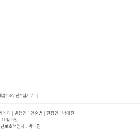
메일주소무단수집거부
|
일리메디 | 발행인 : 안순범 | 편집인 : 박대진
 11월 5일
 |청소년보호책임자 : 박대진