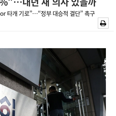
6%”…내년 새 의사 있을까
~2026-08-31
광고안내
 or 타개 기로”…“정부 대승적 결단” 촉구
채용시까지