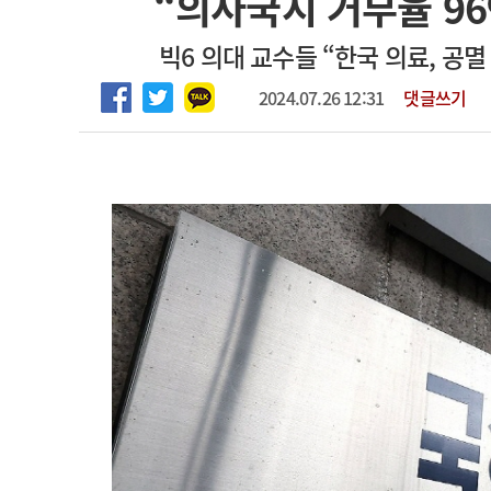
“의사국시 거부율 9
2026년 하반기 인턴 모집
고객센터
회사소개
법적고지
빅6 의대 교수들 “한국 의료, 공멸
마취통증의학과 임기제 임상의사 채용
2024.07.26 12:31
댓글쓰기