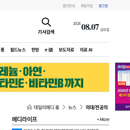
광고안내
회원가입
로그인
|
|
08.07
2026
금요일
기사검색
유통
월드뉴스
한방
e-談
보도자료
의료 AI
지침·기준·평가
약제급여 심사 결과
데일리메디 홈
뉴스
의대/전공의
메디라이프
+ More