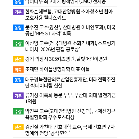
닥터나우 최고마케팅책임자(CMO) 전지웅
동정
한화손해보험, 고대안암병원 소아청소년 환아
기부
보호자용 웰니스키트
문수진 교수( 양산부산대병원 이비인후과), 미국
동정
공인 ‘RPSGT 자격’ 획득
이선영 교수(건국대병원 소화기내과), 스프링거
수상
네이처 ‘2026년 편집 공로상’
경기 의왕시 365키즈병원, 달빛어린이병원
선정
조재민 하이플생명과학 대표 아들
화촉
대구경북첨단의료산업진흥재단, 미래전략추진
동정
단·빅데이터팀 신설
류기성·이옥희 동문 부부, 부산대 의대 발전기금
기부
1억원
박진우 교수(고대안암병원 신경과), 국제신경근
수상
육질환학회 우수포스터상
김진실 가천대 간호대학 교수, 국제 간호연구자
선정
명예의 전당 ‘공식 헌액’