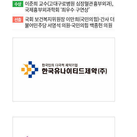
이준희 교수(고대구로병원 심장혈관흉부외과),
수상
국제흉부외과학회 ‘최우수 구연상’
국회 보건복지위원장 이만희(국민의힘)-간사 더
선출
불어민주당 서영석 의원·국민의힘 백종헌 의원