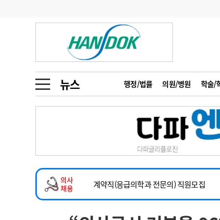
기부
모집
메디인포
인사
부음
오피니언
칼럼
건강정보
금주의 검색어
인물
초대석
피플
뉴스
행정/법률
의원/병원
학술/
1
의사인력 수급 추
동영상뉴스
2
성분명 처방
2026년 하반기 인턴 모집
포토뉴스
포토뉴스
3
AI의료
마취통증의학과 임기제 임상의사 채용
4
전공의 모집 결과
메디 Hospital
지역병원
중소병원
소아청소년과(소아응급전담) 계약직 의사
5
의사국시 합격률
의사
인포메이션
행정처분
판례
계약직(응급의학과 전문의) 직원모집
채용
하반기 전공의(레지던트1년차) 모집
학회·연수강좌
학회/연수강좌
행사