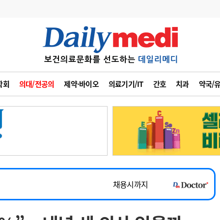
변경
사고
수첩
학회
의대/전공의
제약·바이오
의료기기/IT
간호
치과
약국/
계
6
관리급여 실시
7
지필공 지원책
~2026-08-31
8
수련환경 개선
채용시까지
9
의과대학 입시
 공개채용
채용시까지
10
약가인하
유권해석
정책/통계
공시
채용시까지
~2026-08-15