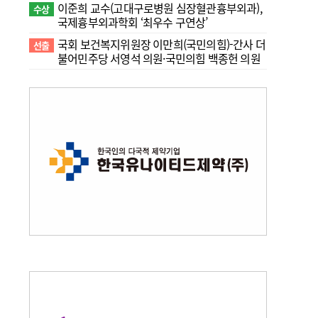
이준희 교수(고대구로병원 심장혈관흉부외과),
수상
국제흉부외과학회 ‘최우수 구연상’
국회 보건복지위원장 이만희(국민의힘)-간사 더
선출
불어민주당 서영석 의원·국민의힘 백종헌 의원