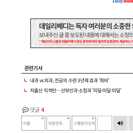
관련기사
내과 vs 외과, 전공의 수련 3년제 효과 '희비'
저출산 직격탄…산부인과·소청과 '미달·미달·미달'
댓글
4