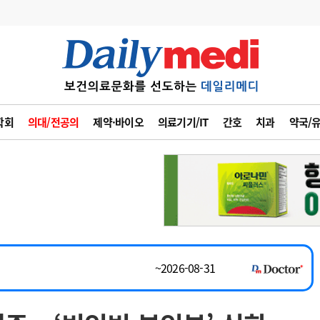
변경
사고
수첩
학회
의대/전공의
제약·바이오
의료기기/IT
간호
치과
약국/
~2026-08-31
계
6
관리급여 실시
채용시까지
7
지필공 지원책
 공개채용
채용시까지
8
수련환경 개선
채용시까지
9
의과대학 입시
~2026-08-15
10
약가인하
유권해석
정책/통계
공시
~2026-08-31
채용시까지