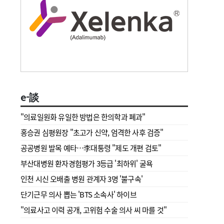
e-談
"의료일원화 유일한 방법은 한의학과 폐과"
홍승권 심평원장 " 초고가 신약, 엄격한 사후 검증"
공공병원 발목 예타…李대통령 "제도 개편 검토"
부산대병원 환자경험평가 3등급 '최하위' 굴욕
인천 시신 오배출 병원 관계자 3명 '불구속'
단기근무 의사 뽑는 'BTS 소속사' 하이브
"의료사고 이력 공개, 고위험 수술 의사 씨 마를 것"