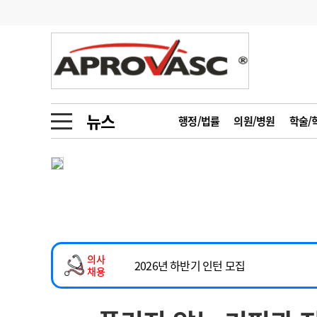
기부
모집
메디인포
인사
부음
오피니언
칼럼
건강정보
금주의 검색어
인물
초대석
피플
뉴스
행정/법률
의원/병원
학술/
2026년 하반기 인턴 모집
1
의사인력 수급 추
동영상뉴스
마취통증의학과 임기제 임상의사 채용
2
성분명 처방
소아청소년과(소아응급전담) 계약직 의사
포토뉴스
포토뉴스
3
AI의료
계약직(응급의학과 전문의) 직원모집
4
전공의 모집 결과
메디 Hospital
지역병원
중소병원
하반기 전공의(레지던트1년차) 모집
5
의사국시 합격률
의사
인포메이션
행정처분
판례
2026년 하반기 인턴 모집
채용
마취통증의학과 임기제 임상의사 채용
학회·연수강좌
학회/연수강좌
행사