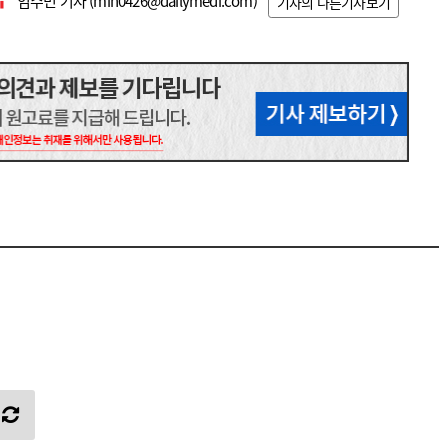
임수민 기자 (
min0426@dailymedi.com
)
기자의 다른기사보기