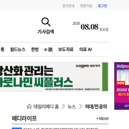
광고안내
회원가입
로그인
|
|
08.08
2026
토요일
기사검색
유통
월드뉴스
한방
e-談
보도자료
의료 AI
지침·기준·평가
약제급여 심사 결과
데일리메디 홈
뉴스
의대/전공의
메디라이프
+ More