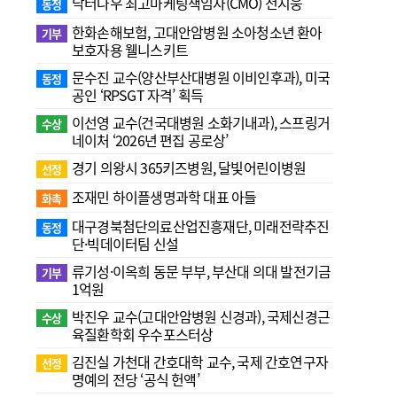
닥터나우 최고마케팅책임자(CMO) 전지웅
동정
한화손해보험, 고대안암병원 소아청소년 환아
기부
보호자용 웰니스키트
문수진 교수( 양산부산대병원 이비인후과), 미국
동정
공인 ‘RPSGT 자격’ 획득
이선영 교수(건국대병원 소화기내과), 스프링거
수상
네이처 ‘2026년 편집 공로상’
경기 의왕시 365키즈병원, 달빛어린이병원
선정
조재민 하이플생명과학 대표 아들
화촉
대구경북첨단의료산업진흥재단, 미래전략추진
동정
단·빅데이터팀 신설
류기성·이옥희 동문 부부, 부산대 의대 발전기금
기부
1억원
박진우 교수(고대안암병원 신경과), 국제신경근
수상
육질환학회 우수포스터상
김진실 가천대 간호대학 교수, 국제 간호연구자
선정
명예의 전당 ‘공식 헌액’