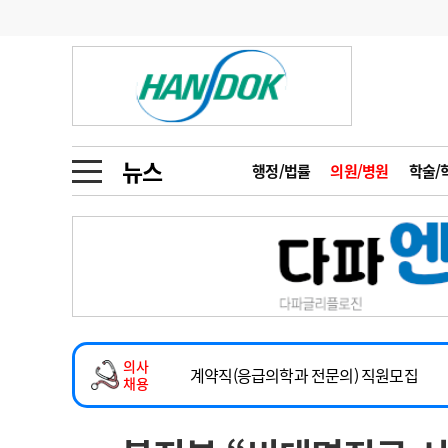
기부
모집
메디인포
인사
부음
오피니언
칼럼
건강정보
금주의 검색어
인물
초대석
피플
뉴스
행정/법률
의원/병원
학술/
1
의사인력 수급 추
동영상뉴스
2
성분명 처방
2026년 하반기 인턴 모집
포토뉴스
포토뉴스
3
AI의료
마취통증의학과 임기제 임상의사 채용
4
전공의 모집 결과
메디 Hospital
지역병원
중소병원
소아청소년과(소아응급전담) 계약직 의사
5
의사국시 합격률
의사
인포메이션
행정처분
판례
계약직(응급의학과 전문의) 직원모집
채용
하반기 전공의(레지던트1년차) 모집
학회·연수강좌
학회/연수강좌
행사