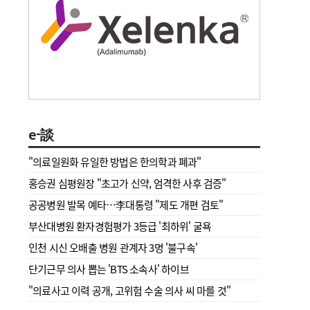
e-談
"의료일원화 유일한 방법은 한의학과 폐과"
홍승권 심평원장 " 초고가 신약, 엄격한 사후 검증"
공공병원 발목 예타…李대통령 "제도 개편 검토"
부산대병원 환자경험평가 3등급 '최하위' 굴욕
인천 시신 오배출 병원 관계자 3명 '불구속'
단기근무 의사 뽑는 'BTS 소속사' 하이브
"의료사고 이력 공개, 고위험 수술 의사 씨 마를 것"