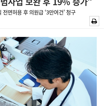
범사업 보완 후 19% 증가”
~2026-08-31
광고안내
 전면허용 후 의원급 ‘3만여건’ 청구
채용시까지