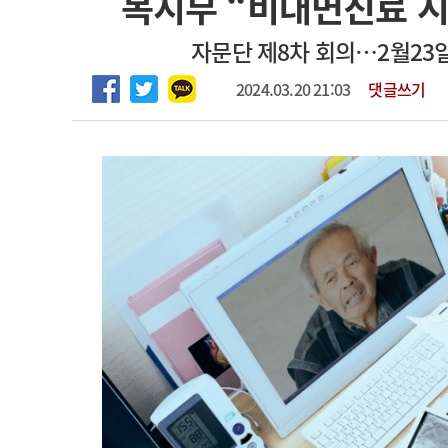
복지부 “비대면진료 시
2026년 하반기 인턴 모집
고객센터
회사소개
법적고지
자문단 제8차 회의…2월23일
마취통증의학과 임기제 임상의사 채용
2024.03.20 21:03
댓글쓰기