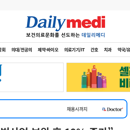
변경
사고
수첩
학회
의대/전공의
제약·바이오
의료기기/IT
간호
치과
약국/
계
6
관리급여 실시
7
지필공 지원책
~2026-08-31
8
수련환경 개선
채용시까지
9
의과대학 입시
 공개채용
채용시까지
10
약가인하
유권해석
정책/통계
공시
채용시까지
~2026-08-15