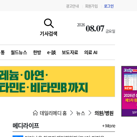
광고안내
회원가입
로그인
|
|
08.07
2026
금요일
기사검색
유통
월드뉴스
한방
e-談
보도자료
의료 AI
지침·기준·평가
약제급여 심사 결과
데일리메디 홈
뉴스
의원/병원
메디라이프
+ More