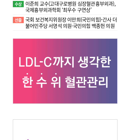
이준희 교수(고대구로병원 심장혈관흉부외과),
수상
국제흉부외과학회 ‘최우수 구연상’
국회 보건복지위원장 이만희(국민의힘)-간사 더
선출
불어민주당 서영석 의원·국민의힘 백종헌 의원