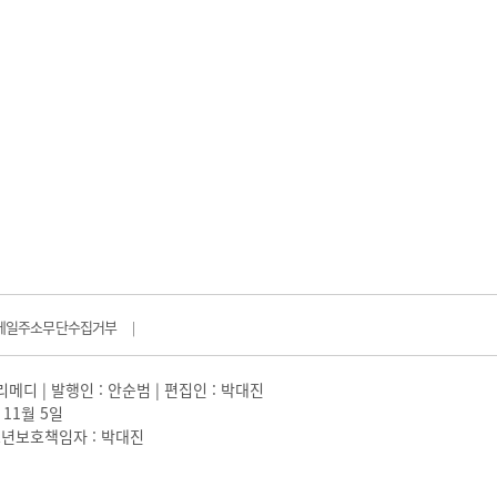
메일주소무단수집거부
|
일리메디 | 발행인 : 안순범 | 편집인 : 박대진
 11월 5일
 |청소년보호책임자 : 박대진