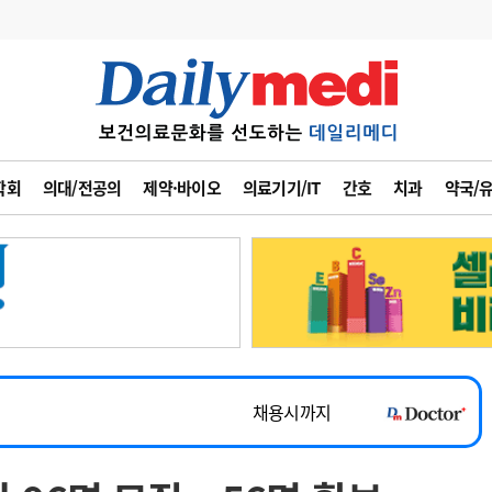
변경
사고
수첩
학회
의대/전공의
제약·바이오
의료기기/IT
간호
치과
약국/
계
6
관리급여 실시
7
지필공 지원책
~2026-08-31
8
수련환경 개선
채용시까지
9
의과대학 입시
 공개채용
채용시까지
10
약가인하
유권해석
정책/통계
공시
채용시까지
~2026-08-15