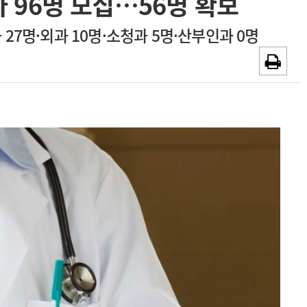
 96명 모집…56명 확보
~2026-08-31
광고안내
 27명·외과 10명·소청과 5명·산부인과 0명
채용시까지