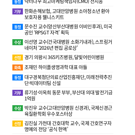
닥터나우 최고마케팅책임자(CMO) 전지웅
동정
한화손해보험, 고대안암병원 소아청소년 환아
기부
보호자용 웰니스키트
문수진 교수( 양산부산대병원 이비인후과), 미국
동정
공인 ‘RPSGT 자격’ 획득
이선영 교수(건국대병원 소화기내과), 스프링거
수상
네이처 ‘2026년 편집 공로상’
경기 의왕시 365키즈병원, 달빛어린이병원
선정
조재민 하이플생명과학 대표 아들
화촉
대구경북첨단의료산업진흥재단, 미래전략추진
동정
단·빅데이터팀 신설
류기성·이옥희 동문 부부, 부산대 의대 발전기금
기부
1억원
박진우 교수(고대안암병원 신경과), 국제신경근
수상
육질환학회 우수포스터상
김진실 가천대 간호대학 교수, 국제 간호연구자
선정
명예의 전당 ‘공식 헌액’