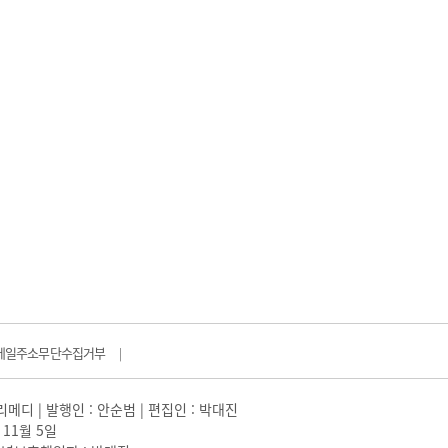
메일주소무단수집거부
|
일리메디 | 발행인 : 안순범 | 편집인 : 박대진
 11월 5일