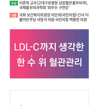
이준희 교수(고대구로병원 심장혈관흉부외과),
수상
국제흉부외과학회 ‘최우수 구연상’
국회 보건복지위원장 이만희(국민의힘)-간사 더
선출
불어민주당 서영석 의원·국민의힘 백종헌 의원