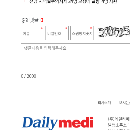
전남 지역필수의사제 24명 모집에 달랑 ‘4명 지원’
댓글
0
0
/ 2000
회사소개
오시는
|
(주)데일리메디
발행소주소 : 