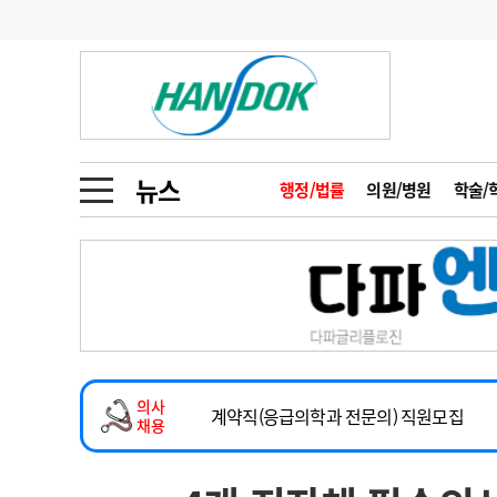
기부
모집
메디인포
인사
부음
오피니언
칼럼
건강정보
금주의 검색어
인물
초대석
피플
뉴스
행정/법률
의원/병원
학술/
1
의사인력 수급 추
동영상뉴스
2
성분명 처방
2026년 하반기 인턴 모집
포토뉴스
포토뉴스
3
AI의료
마취통증의학과 임기제 임상의사 채용
4
전공의 모집 결과
메디 Hospital
지역병원
중소병원
소아청소년과(소아응급전담) 계약직 의사
5
의사국시 합격률
의사
인포메이션
행정처분
판례
계약직(응급의학과 전문의) 직원모집
채용
하반기 전공의(레지던트1년차) 모집
학회·연수강좌
학회/연수강좌
행사