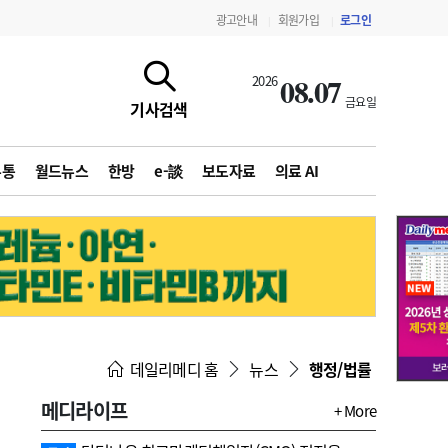
광고안내
회원가입
로그인
|
|
08.07
2026
금요일
기사검색
유통
월드뉴스
한방
e-談
보도자료
의료 AI
지침·기준·평가
약제급여 심사 결과
데일리메디 홈
뉴스
행정/법률
메디라이프
+ More