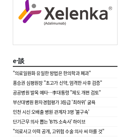
e-談
"의료일원화 유일한 방법은 한의학과 폐과"
홍승권 심평원장 " 초고가 신약, 엄격한 사후 검증"
공공병원 발목 예타…李대통령 "제도 개편 검토"
부산대병원 환자경험평가 3등급 '최하위' 굴욕
인천 시신 오배출 병원 관계자 3명 '불구속'
단기근무 의사 뽑는 'BTS 소속사' 하이브
"의료사고 이력 공개, 고위험 수술 의사 씨 마를 것"