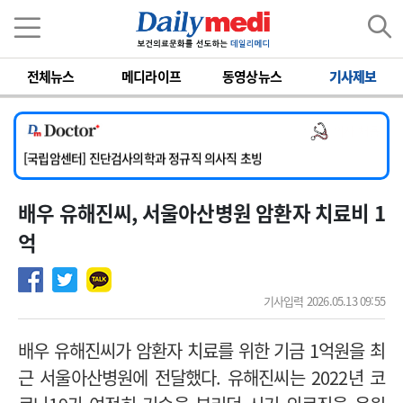
이름
비밀번호
전체뉴스
메디라이프
동영상뉴스
기사제보
[서울아산병원] 2026년 하반기 인턴 모집
[명지병원] 하반기 전공의(인턴) 모집
의사 채용
[동국대학교 경주병원] 내과(소화기, 심장, 내분비), 소아청소년과, 외과, 심장혈관흉부외과, 이비인후과, 병리과 교원 초빙
[국립암센터] 진단검사의학과 정규직 의사직 초빙
[인제대학교해운대백병원] 치과 진료교수 모집 공고
배우 유해진씨, 서울아산병원 암환자 치료비 1
[서울아산병원] 2026년 하반기 인턴 모집
[명지병원] 하반기 전공의(인턴) 모집
억
기사입력 2026.05.13 09:55
배우 유해진씨가 암환자 치료를 위한 기금 1억원을 최
근 서울아산병원에 전달했다. 유해진씨는 2022년 코