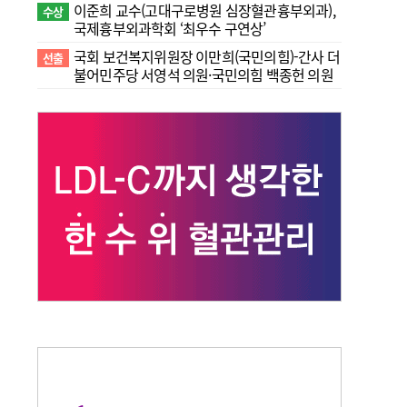
이준희 교수(고대구로병원 심장혈관흉부외과),
수상
국제흉부외과학회 ‘최우수 구연상’
국회 보건복지위원장 이만희(국민의힘)-간사 더
선출
불어민주당 서영석 의원·국민의힘 백종헌 의원