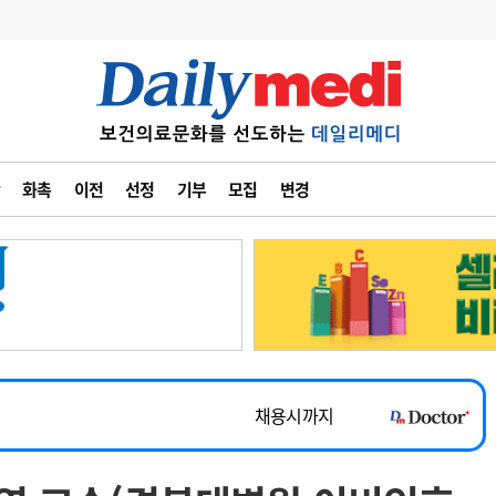
변경
사고
수첩
화촉
이전
선정
기부
모집
변경
계
6
관리급여 실시
7
지필공 지원책
~2026-08-31
8
수련환경 개선
채용시까지
9
의과대학 입시
 공개채용
채용시까지
10
약가인하
유권해석
정책/통계
공시
채용시까지
~2026-08-15