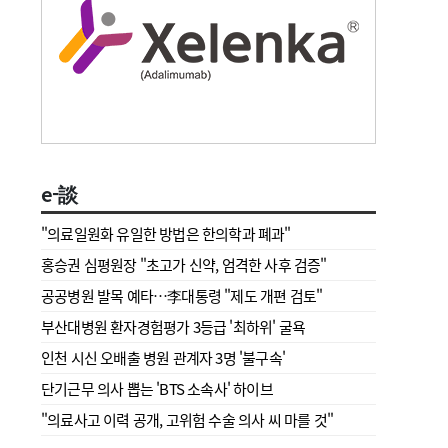
e-談
"의료일원화 유일한 방법은 한의학과 폐과"
홍승권 심평원장 " 초고가 신약, 엄격한 사후 검증"
공공병원 발목 예타…李대통령 "제도 개편 검토"
부산대병원 환자경험평가 3등급 '최하위' 굴욕
인천 시신 오배출 병원 관계자 3명 '불구속'
단기근무 의사 뽑는 'BTS 소속사' 하이브
"의료사고 이력 공개, 고위험 수술 의사 씨 마를 것"