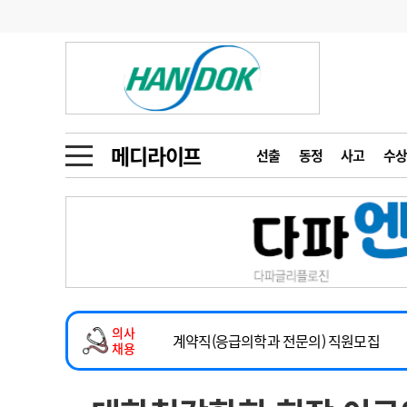
기부
모집
메디인포
인사
부음
오피니언
칼럼
건강정보
금주의 검색어
인물
초대석
피플
메디라이프
선출
동정
사고
수상
1
의사인력 수급 추
동영상뉴스
2
성분명 처방
2026년 하반기 인턴 모집
포토뉴스
포토뉴스
3
AI의료
마취통증의학과 임기제 임상의사 채용
4
전공의 모집 결과
메디 Hospital
지역병원
중소병원
소아청소년과(소아응급전담) 계약직 의사
5
의사국시 합격률
의사
인포메이션
행정처분
판례
계약직(응급의학과 전문의) 직원모집
채용
하반기 전공의(레지던트1년차) 모집
학회·연수강좌
학회/연수강좌
행사