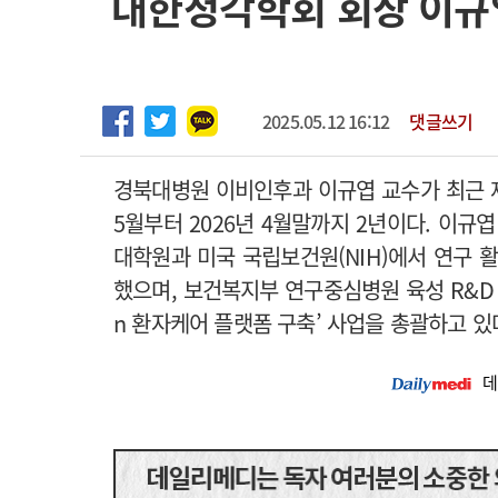
대한청각학회 회장 이규
2026년 하반기 인턴 모집
고객센터
회사소개
법적고지
마취통증의학과 임기제 임상의사 채용
2025.05.12 16:12
댓글쓰기
경북대병원 이비인후과 이규엽 교수가 최근 
5월부터 2026년 4월말까지 2년이다. 이규
대학원과 미국 국립보건원(NIH)에서 연구
했으며, 보건복지부 연구중심병원 육성 R&D 사업 
n 환자케어 플랫폼 구축’ 사업을 총괄하고 있
데