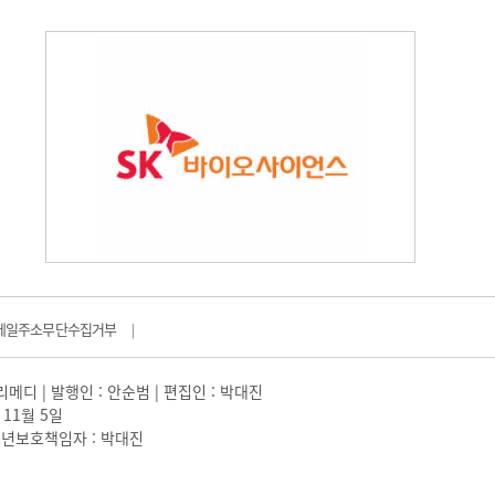
메일주소무단수집거부
|
일리메디 | 발행인 : 안순범 | 편집인 : 박대진
 11월 5일
 |청소년보호책임자 : 박대진