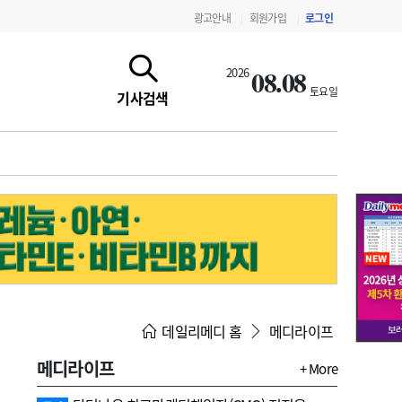
광고안내
회원가입
로그인
|
|
08.08
2026
토요일
기사검색
지침·기준·평가
약제급여 심사 결과
데일리메디 홈
메디라이프
메디라이프
+ More