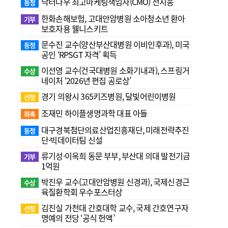
닥터나우 최고마케팅책임자(CMO) 전지웅
동정
한화손해보험, 고대안암병원 소아청소년 환아
기부
보호자용 웰니스키트
문수진 교수( 양산부산대병원 이비인후과), 미국
동정
공인 ‘RPSGT 자격’ 획득
이선영 교수(건국대병원 소화기내과), 스프링거
수상
네이처 ‘2026년 편집 공로상’
경기 의왕시 365키즈병원, 달빛어린이병원
선정
조재민 하이플생명과학 대표 아들
화촉
대구경북첨단의료산업진흥재단, 미래전략추진
동정
단·빅데이터팀 신설
류기성·이옥희 동문 부부, 부산대 의대 발전기금
기부
1억원
박진우 교수(고대안암병원 신경과), 국제신경근
수상
육질환학회 우수포스터상
김진실 가천대 간호대학 교수, 국제 간호연구자
선정
명예의 전당 ‘공식 헌액’