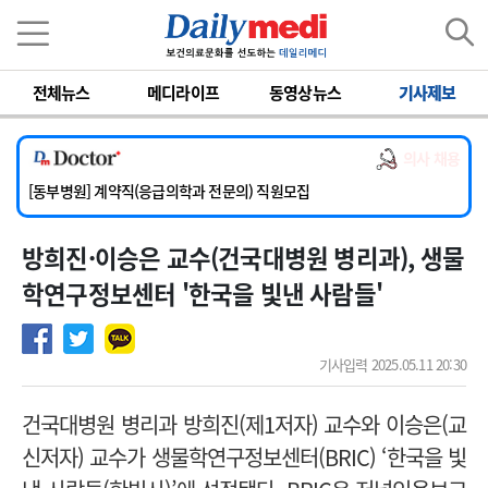
이름
비밀번호
전체뉴스
메디라이프
동영상뉴스
기사제보
[서울아산병원] 2026년 하반기 인턴 모집
[영남대학교의료원] 마취통증의학과 임기제 임상의사 채용
의사 채용
[충남대학교병원] 소아청소년과(소아응급전담) 계약직 의사 공개채용
[동부병원] 계약직(응급의학과 전문의) 직원모집
[이대목동병원] 하반기 전공의(레지던트1년차) 모집
방희진·이승은 교수(건국대병원 병리과), 생물
[서울아산병원] 2026년 하반기 인턴 모집
[영남대학교의료원] 마취통증의학과 임기제 임상의사 채용
학연구정보센터 '한국을 빛낸 사람들'
기사입력 2025.05.11 20:30
건국대병원 병리과 방희진(제1저자) 교수와 이승은(교
신저자) 교수가 생물학연구정보센터(BRIC) ‘한국을 빛