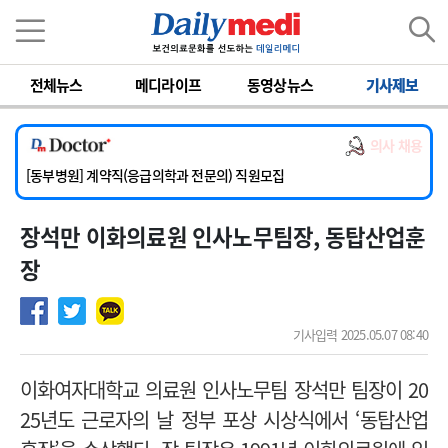
이름
비밀번호
전체뉴스
메디라이프
동영상뉴스
기사제보
[서울아산병원] 2026년 하반기 인턴 모집
[영남대학교의료원] 마취통증의학과 임기제 임상의사 채용
의사 채용
[충남대학교병원] 소아청소년과(소아응급전담) 계약직 의사 공개채용
[동부병원] 계약직(응급의학과 전문의) 직원모집
[이대목동병원] 하반기 전공의(레지던트1년차) 모집
장석만 이화의료원 인사노무팀장, 동탑산업훈
[서울아산병원] 2026년 하반기 인턴 모집
[영남대학교의료원] 마취통증의학과 임기제 임상의사 채용
장
기사입력 2025.05.07 08:40
이화여자대학교 의료원 인사노무팀 장석만 팀장이 20
25년도 근로자의 날 정부 포상 시상식에서 ‘동탑산업