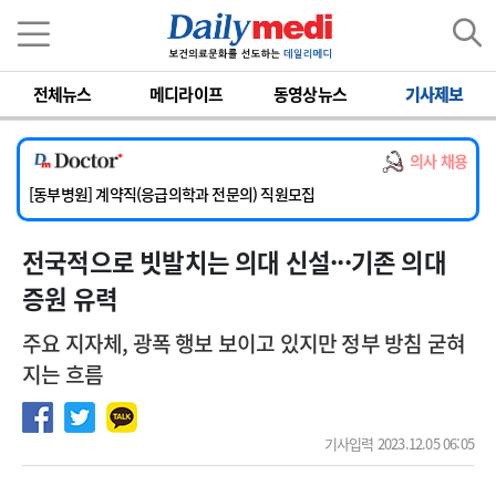
이름
비밀번호
전체뉴스
메디라이프
동영상뉴스
기사제보
[서울아산병원] 2026년 하반기 인턴 모집
[영남대학교의료원] 마취통증의학과 임기제 임상의사 채용
의사 채용
[충남대학교병원] 소아청소년과(소아응급전담) 계약직 의사 공개채용
[동부병원] 계약직(응급의학과 전문의) 직원모집
[이대목동병원] 하반기 전공의(레지던트1년차) 모집
전국적으로 빗발치는 의대 신설···기존 의대
[서울아산병원] 2026년 하반기 인턴 모집
[영남대학교의료원] 마취통증의학과 임기제 임상의사 채용
증원 유력
주요 지자체, 광폭 행보 보이고 있지만 정부 방침 굳혀
지는 흐름
기사입력 2023.12.05 06:05