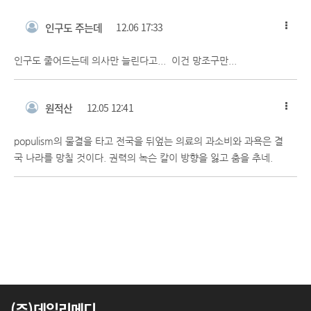
인구도 주는데
12.06 17:33
인구도 줄어드는데 의사만 늘린다고... 이건 망조구만...
원적산
12.05 12:41
populism의 물결을 타고 전국을 뒤엎는 의료의 과소비와 과욕은 결
국 나라를 망칠 것이다. 권력의 녹슨 칼이 방향을 잃고 춤을 추네.
(주)데일리메디