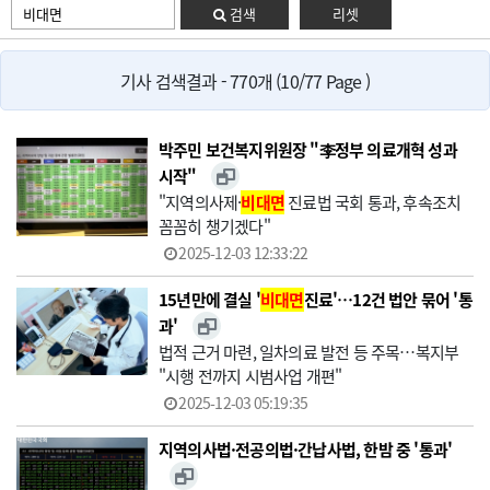
검색
리셋
기사 검색결과 - 770개 (10/77 Page )
박주민 보건복지위원장 "李정부 의료개혁 성과
시작"
"지역의사제·
비대면
진료법 국회 통과, 후속조치
꼼꼼히 챙기겠다"
2025-12-03 12:33:22
15년만에 결실 '
비대면
진료'…12건 법안 묶어 '통
과'
법적 근거 마련, 일차의료 발전 등 주목…복지부
"시행 전까지 시범사업 개편"
2025-12-03 05:19:35
지역의사법·전공의법·간납사법, 한밤 중 '통과'