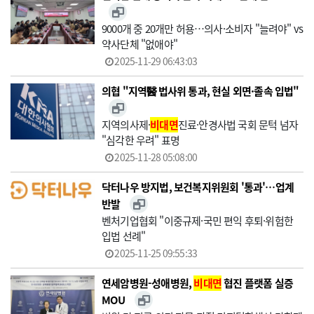
9000개 중 20개만 허용…의사·소비자 "늘려야" vs
약사단체 "없애야"
2025-11-29 06:43:03
의협 "지역醫 법사위 통과, 현실 외면·졸속 입법"
지역의사제·
비대면
진료·안경사법 국회 문턱 넘자
"심각한 우려" 표명
2025-11-28 05:08:00
닥터나우 방지법, 보건복지위원회 '통과'…업계
반발
벤처기업협회 "이중규제·국민 편익 후퇴·위험한
입법 선례"
2025-11-25 09:55:33
연세암병원-성애병원,
비대면
협진 플랫폼 실증
MOU