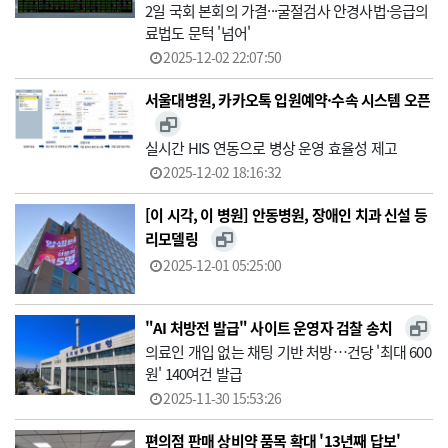
2일 국회 본회의 가결···굴절검사 안경사법·응급의
료법도 문턱 '넘어'
2025-12-02 22:07:50
서울대병원, 카카오톡 입원예약·수속 시스템 오픈
실시간 HIS 연동으로 병상 운영 효율성 제고
2025-12-02 18:16:32
[이 시각, 이 병원] 안동병원, 장애인 치과 신설 등
리모델링
2025-12-01 05:25:00
"AI 처방전 발급" 사이트 운영자 검찰 송치
의료인 개입 없는 채팅 기반 처방…건당 '최대 600
원' 140여건 발급
2025-11-30 15:53:26
편의점 판매 상비약 품목 확대 '13년째 답보'