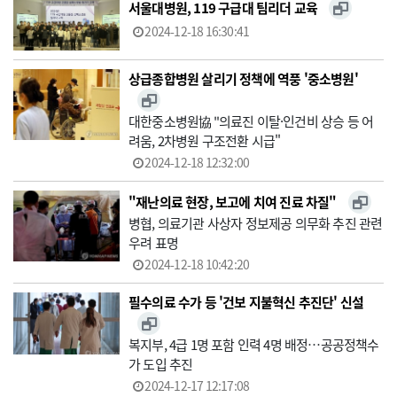
서울대병원, 119 구급대 팀리더 교육
2024-12-18 16:30:41
상급종합병원 살리기 정책에 역풍 '중소병원'
대한중소병원協 "의료진 이탈·인건비 상승 등 어
려움, 2차병원 구조전환 시급"
2024-12-18 12:32:00
"재난의료 현장, 보고에 치여 진료 차질"
병협, 의료기관 사상자 정보제공 의무화 추진 관련
우려 표명
2024-12-18 10:42:20
필수의료 수가 등 '건보 지불혁신 추진단' 신설
복지부, 4급 1명 포함 인력 4명 배정…공공정책수
가 도입 추진
2024-12-17 12:17:08