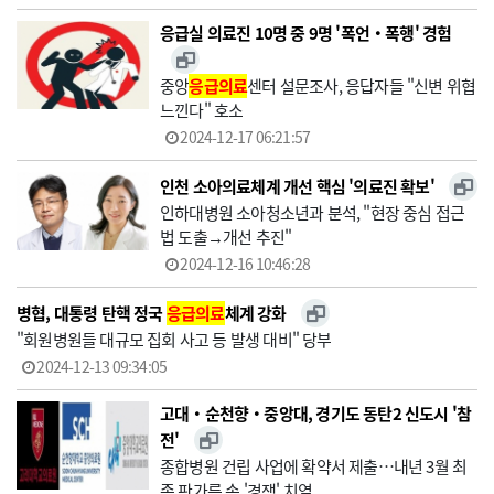
응급실 의료진 10명 중 9명 '폭언‧폭행' 경험
중앙
응급의료
센터 설문조사, 응답자들 "신변 위협
느낀다" 호소
2024-12-17 06:21:57
인천 소아의료체계 개선 핵심 '의료진 확보'
인하대병원 소아청소년과 분석, "현장 중심 접근
법 도출→개선 추진"
2024-12-16 10:46:28
병협, 대통령 탄핵 정국
응급의료
체계 강화
"회원병원들 대규모 집회 사고 등 발생 대비" 당부
2024-12-13 09:34:05
고대‧순천향‧중앙대, 경기도 동탄2 신도시 '참
전'
종합병원 건립 사업에 확약서 제출…내년 3월 최
종 판가름 속 '경쟁' 치열