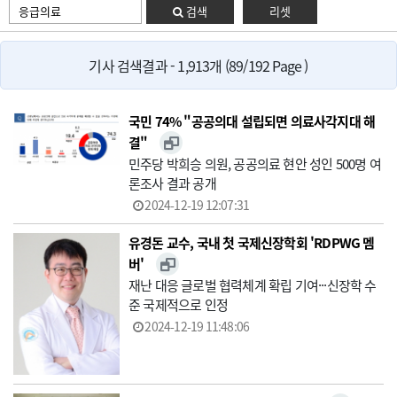
검색
리셋
기사 검색결과 - 1,913개 (89/192 Page )
국민 74% "공공의대 설립되면 의료사각지대 해
결"
민주당 박희승 의원, 공공의료 현안 성인 500명 여
론조사 결과 공개
2024-12-19 12:07:31
유경돈 교수, 국내 첫 국제신장학회 'RDPWG 멤
버'
재난 대응 글로벌 협력체계 확립 기여···신장학 수
준 국제적으로 인정
2024-12-19 11:48:06