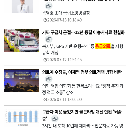
곽영호 초대 국립소방병원장
2026-07-13 10:18:49
가짜 구급차 근절…12년 동결 이송처치료 현실화
복지부, 'GPS 기반 운행관리' 등
응급의료
법 시행
규칙 개정
2026-07-12 14:54:45
의료계 수장들, 이재명 정부 의료정책 방향 비판
의협·병협·의학회 등 한목소리…政 "정책 추진 과
정 적극 소통" 강조
2026-07-11 18:00:00
구급차 이용 늘었지만 골든타임 개선 안된 '뇌졸
중'
3시간 내 도착 10년째 제자리…전문치료 가능 병