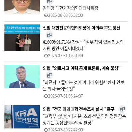
강태경 대한가정의학과의사회장
2026-08-03 05:52:00
신임 대한전공의협의회장에 이의주 후보 당선
4160명(91.71%) 찬성…"정부 책임 있는 전공의
지원 방안 이끌어내겠다"
2026-07-31 19:51:49
의협 "의료사고 이력 공개 토론회, 계속 불참"
"의료사고 줄이는 것이 아니라 위험한 환자 안보
는 의사 늘어날 것"
2026-07-31 06:24:37
의협 "전국 의과대학 전수조사 실시" 촉구
"교육부 솜방망이 처분, 초과 선발 인원 정원 감축
상계는 행정편의주의적 발상"
2026-07-30 22:42:00