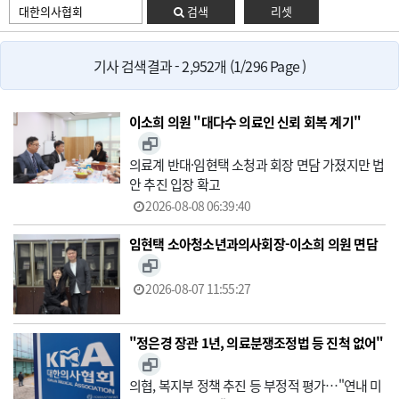
검색
리셋
기사 검색결과 - 2,952개 (1/296 Page )
이소희 의원 "대다수 의료인 신뢰 회복 계기"
의료계 반대·임현택 소청과 회장 면담 가졌지만 법
안 추진 입장 확고
2026-08-08 06:39:40
임현택 소아청소년과의사회장-이소희 의원 면담
2026-08-07 11:55:27
"정은경 장관 1년, 의료분쟁조정법 등 진척 없어"
의협, 복지부 정책 추진 등 부정적 평가…"연내 미