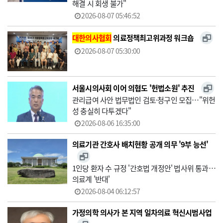
해결 시 회생 불가"
2026-08-07 05:46:52
대한의사협회
의료정책최고위과정 워크숍
2026-08-07 05:30:00
서울시의사회 이어 의협도 '헌법소원' 추진
관리급여 사안 법무법인 검토·청구인 모집…"위헌
성 충실히 다투겠다"
2026-08-06 16:35:00
의료기관 간호사 배치현황 공개 의무 '9부 능선'
1인당 환자 수 규정 '간호법 개정안' 법사위 통과…
의료계 '반대'
2026-08-04 06:12:57
가정의학 의사가 본 지역 일차의료 혁신시범사업