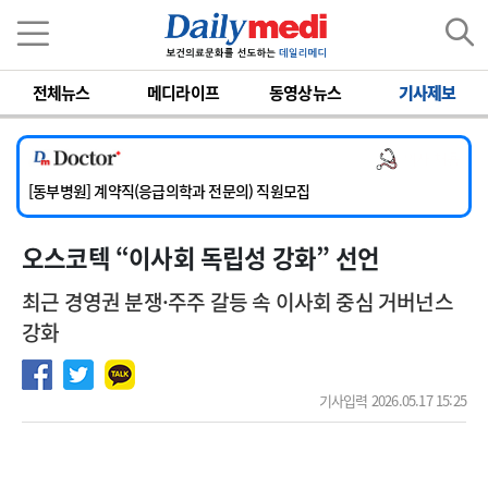
이름
비밀번호
전체뉴스
메디라이프
동영상뉴스
기사제보
[서울아산병원] 2026년 하반기 인턴 모집
[영남대학교의료원] 마취통증의학과 임기제 임상의사 채용
의사 채용
[충남대학교병원] 소아청소년과(소아응급전담) 계약직 의사 공개채용
[동부병원] 계약직(응급의학과 전문의) 직원모집
[이대목동병원] 하반기 전공의(레지던트1년차) 모집
오스코텍 “이사회 독립성 강화” 선언
[서울아산병원] 2026년 하반기 인턴 모집
[영남대학교의료원] 마취통증의학과 임기제 임상의사 채용
최근 경영권 분쟁·주주 갈등 속 이사회 중심 거버넌스
강화
기사입력 2026.05.17 15:25