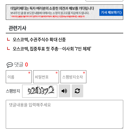
관련기사
오스코텍, 수권주식수 확대 신중
오스코텍, 집중투표 첫 주총…이사회 '7인 체제'
댓글
0
스팸방지