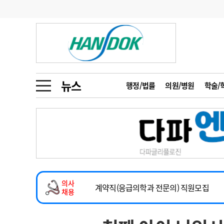
기부
모집
메디인포
인사
부음
오피니언
칼럼
건강정보
금주의 검색어
인물
초대석
피플
뉴스
행정/법률
의원/병원
학술/
1
의사인력 수급 추
동영상뉴스
2
성분명 처방
2026년 하반기 인턴 모집
포토뉴스
포토뉴스
3
AI의료
마취통증의학과 임기제 임상의사 채용
4
전공의 모집 결과
메디 Hospital
지역병원
중소병원
소아청소년과(소아응급전담) 계약직 의사
5
의사국시 합격률
의사
인포메이션
행정처분
판례
계약직(응급의학과 전문의) 직원모집
채용
하반기 전공의(레지던트1년차) 모집
학회·연수강좌
학회/연수강좌
행사