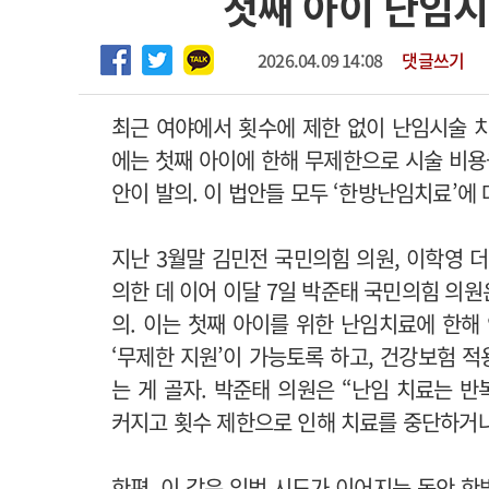
첫째 아이 난임시
2026년 하반기 인턴 모집
고객센터
회사소개
법적고지
마취통증의학과 임기제 임상의사 채용
2026.04.09 14:08
댓글쓰기
최근 여야에서 횟수에 제한 없이 난임시술 
에는 첫째 아이에 한해 무제한으로 시술 비
안이 발의. 이 법안들 모두 ‘한방난임치료’에
지난 3월말 김민전 국민의힘 의원, 이학영
의한 데 이어 이달 7일 박준태 국민의힘 의
의. 이는 첫째 아이를 위한 난임치료에 한해
‘무제한 지원’이 가능토록 하고, 건강보험 적
는 게 골자. 박준태 의원은 “난임 치료는 
커지고 횟수 제한으로 인해 치료를 중단하거나
한편, 이 같은 입법 시도가 이어지는 동안