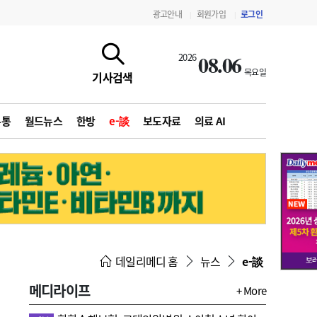
광고안내
회원가입
로그인
|
|
08.06
2026
목요일
기사검색
유통
월드뉴스
한방
e-談
보도자료
의료 AI
지침·기준·평가
약제급여 심사 결과
데일리메디 홈
뉴스
e-談
메디라이프
+ More