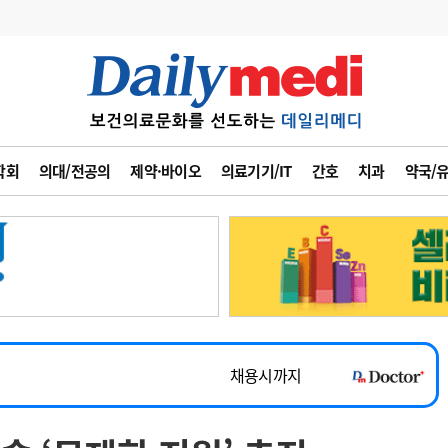
변경
사고
수첩
학회
의대/전공의
제약·바이오
의료기기/IT
간호
치과
약국/
계
6
관리급여 실시
7
지필공 지원책
~2026-08-31
8
수련환경 개선
채용시까지
9
의과대학 입시
 공개채용
채용시까지
10
약가인하
유권해석
정책/통계
공시
채용시까지
~2026-08-15