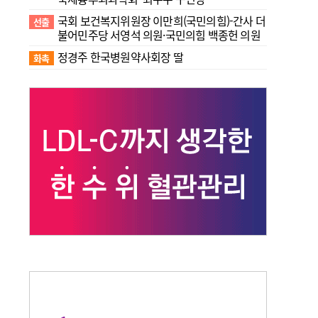
국회 보건복지위원장 이만희(국민의힘)-간사 더
선출
불어민주당 서영석 의원·국민의힘 백종헌 의원
정경주 한국병원약사회장 딸
화촉