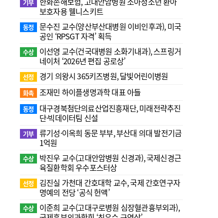
한화손해보험, 고대안암병원 소아청소년 환아
기부
보호자용 웰니스키트
문수진 교수( 양산부산대병원 이비인후과), 미국
동정
공인 ‘RPSGT 자격’ 획득
이선영 교수(건국대병원 소화기내과), 스프링거
수상
네이처 ‘2026년 편집 공로상’
경기 의왕시 365키즈병원, 달빛어린이병원
선정
조재민 하이플생명과학 대표 아들
화촉
대구경북첨단의료산업진흥재단, 미래전략추진
동정
단·빅데이터팀 신설
류기성·이옥희 동문 부부, 부산대 의대 발전기금
기부
1억원
박진우 교수(고대안암병원 신경과), 국제신경근
수상
육질환학회 우수포스터상
김진실 가천대 간호대학 교수, 국제 간호연구자
선정
명예의 전당 ‘공식 헌액’
이준희 교수(고대구로병원 심장혈관흉부외과),
수상
국제흉부외과학회 ‘최우수 구연상’