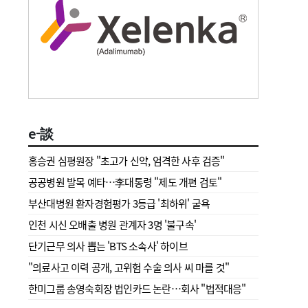
e-談
홍승권 심평원장 " 초고가 신약, 엄격한 사후 검증"
공공병원 발목 예타…李대통령 "제도 개편 검토"
부산대병원 환자경험평가 3등급 '최하위' 굴욕
인천 시신 오배출 병원 관계자 3명 '불구속'
단기근무 의사 뽑는 'BTS 소속사' 하이브
"의료사고 이력 공개, 고위험 수술 의사 씨 마를 것"
한미그룹 송영숙회장 법인카드 논란…회사 "법적대응"