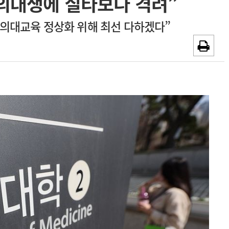
 의대생에 질타보다 격려”
~2026-08-31
광고안내
“의대교육 정상화 위해 최선 다하겠다”
채용시까지