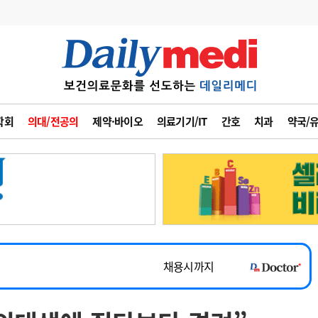
변경
사고
수첩
학회
의대/전공의
제약·바이오
의료기기/IT
간호
치과
약국/
계
6
관리급여 실시
7
지필공 지원책
~2026-08-31
8
수련환경 개선
채용시까지
9
의과대학 입시
 공개채용
채용시까지
10
약가인하
유권해석
정책/통계
공시
채용시까지
~2026-08-15