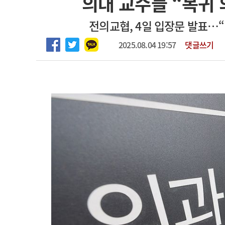
의대 교수들 “복귀
2026년 하반기 인턴 모집
고객센터
회사소개
법적고지
전의교협, 4일 입장문 발표…
마취통증의학과 임기제 임상의사 채용
2025.08.04 19:57
댓글쓰기