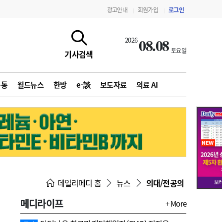
광고안내
회원가입
로그인
|
|
08.08
2026
토요일
기사검색
유통
월드뉴스
한방
e-談
보도자료
의료 AI
지침·기준·평가
약제급여 심사 결과
데일리메디 홈
뉴스
의대/전공의
메디라이프
+ More