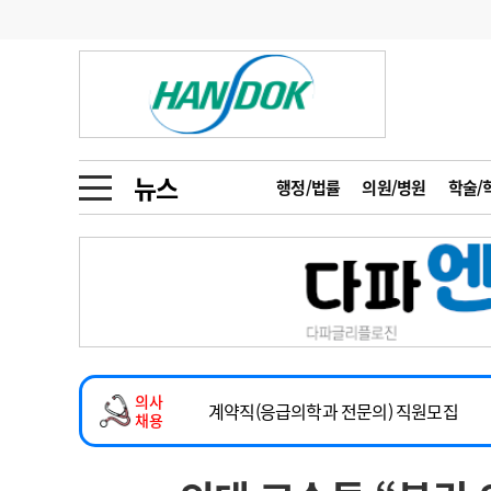
기부
모집
메디인포
인사
부음
오피니언
칼럼
건강정보
금주의 검색어
인물
초대석
피플
뉴스
행정/법률
의원/병원
학술/
1
의사인력 수급 추
동영상뉴스
2
성분명 처방
2026년 하반기 인턴 모집
포토뉴스
포토뉴스
3
AI의료
마취통증의학과 임기제 임상의사 채용
4
전공의 모집 결과
메디 Hospital
지역병원
중소병원
소아청소년과(소아응급전담) 계약직 의사
5
의사국시 합격률
의사
인포메이션
행정처분
판례
계약직(응급의학과 전문의) 직원모집
채용
하반기 전공의(레지던트1년차) 모집
학회·연수강좌
학회/연수강좌
행사