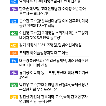
닥터나우 최고마케팅책임자(CMO) 전지웅
동정
한화손해보험, 고대안암병원 소아청소년 환아
기부
보호자용 웰니스키트
문수진 교수( 양산부산대병원 이비인후과), 미국
동정
공인 ‘RPSGT 자격’ 획득
이선영 교수(건국대병원 소화기내과), 스프링거
수상
네이처 ‘2026년 편집 공로상’
경기 의왕시 365키즈병원, 달빛어린이병원
선정
조재민 하이플생명과학 대표 아들
화촉
대구경북첨단의료산업진흥재단, 미래전략추진
동정
단·빅데이터팀 신설
류기성·이옥희 동문 부부, 부산대 의대 발전기금
기부
1억원
박진우 교수(고대안암병원 신경과), 국제신경근
수상
육질환학회 우수포스터상
김진실 가천대 간호대학 교수, 국제 간호연구자
선정
명예의 전당 ‘공식 헌액’