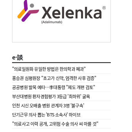
e-談
"의료일원화 유일한 방법은 한의학과 폐과"
홍승권 심평원장 " 초고가 신약, 엄격한 사후 검증"
공공병원 발목 예타…李대통령 "제도 개편 검토"
부산대병원 환자경험평가 3등급 '최하위' 굴욕
인천 시신 오배출 병원 관계자 3명 '불구속'
단기근무 의사 뽑는 'BTS 소속사' 하이브
"의료사고 이력 공개, 고위험 수술 의사 씨 마를 것"