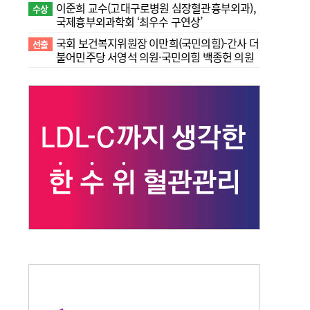
이준희 교수(고대구로병원 심장혈관흉부외과),
수상
국제흉부외과학회 ‘최우수 구연상’
국회 보건복지위원장 이만희(국민의힘)-간사 더
선출
불어민주당 서영석 의원·국민의힘 백종헌 의원